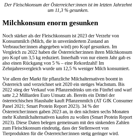
Der Fleischkonsum der Österreicher:innen ist im letzten Jahrzehnt
um 11,3 % gesunken.
Milchkonsum enorm gesunken
Noch stärker als der Fleischkonsum ist 2023 der Verzehr von
Konsummilch (Milch, die in unverändertem Zustand an
Verbraucher:innen abgegeben wird) pro Kopf gesunken. Im
Vergleich zu 2022 haben die Österreicher:innen ihren Milchkonsum
pro Kopf um 3,5 kg reduziert. Innerhalb von nur einem Jahr gab es
also einen Rückgang von 5 % – eine Rekordzahl! Im
Zehnjahresvergleich wurde um 12,5 % weniger Milch konsumiert.
Vor allem der Markt für pflanzliche Milchalternativen boomt in
Österreich und verzeichnet seit 2020 ein stetiges Wachstum. Bis
2022 stieg der Verkauf von Pflanzendrinks um ein Fünftel und warf
satte 2,2 Milliarden Euro Umsatz ab. Bereits ein Drittel der
österreichischen Haushalte kauft Pflanzenmilch (AT GfK Consumer
Panel 2021; Smart Protein Report 2023). 34 % der
Österreicher:innen gaben 2023 an, in den nächsten sechs Monaten
mehr Kuhmilchalternativen kaufen zu wollen (Smart Protein Report
2023). Diese Daten belegen gemeinsam mit den sinkenden Zahlen
zum Fleischkonsum eindeutig, dass der Stellenwert von
Tierprodukten für die Österreicher:innen stetig geringer wird.