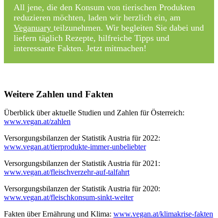
All jene, die den Konsum von tierischen Produkten
reduzieren möchten, laden wir herzlich ein, am
Veganuary
teilzunehmen. Wir begleiten Sie dabei und
liefern täglich Rezepte, hilfreiche Tipps und
interessante Fakten. Jetzt mitmachen!
Weitere Zahlen und Fakten
Überblick über aktuelle Studien und Zahlen für Österreich:
www.vegan.at/zahlen
Versorgungsbilanzen der Statistik Austria für 2022:
www.vegan.at/tierprodukte-immer-unbeliebter
Versorgungsbilanzen der Statistik Austria für 2021:
www.vegan.at/fleischverzehr-auf-talfahrt
Versorgungsbilanzen der Statistik Austria für 2020:
www.vegan.at/fleischkonsum-sinkt-weiter
Fakten über Ernährung und Klima:
www.vegan.at/klimakrise-fakten