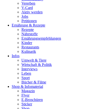
Vererben
V-Card
Aktiv werden
Jobs
Petitionen
Ernährung & Rezepte
Rezepte
Nährstoffe
Ernährungsempfehlungen
Kinder
Restaurants
Kulinarik
Infos
Umwelt & Tiere
Wirtschaft & Politik
Interviews
Leben
Sport
Bücher & Filme
Shop & Infomaterial
Magazin
Flyer
E-Broschüren
Sticker
Shop