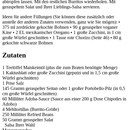
abtropfen lassen. Mit den restlichen Burritos wiederholen. Mit
geraspeltem Salat und Ihrer Lieblings-Salsa servieren.
Ideen für andere Füllungen (Sie können diese zusätzlich oder
anstelle der anderen Zutaten verwenden, ganz wie Sie mögen): •
375 ml zerdrückte gekochte Bohnen • 90 g geraspelter veganer
Käse • 2 EL mexikanischer Oregano • 1 große Zucchini, in 1 cm
große Würfel geschnitten • 1 Tasse rote Chorizo (Seite 46) • 80 g
gekochte schwarze Bohnen
Zutaten
1 Teelöffel
Maiskeimöl (plus die zum Braten benötigte Menge)
1
Kaktusblatt oder große Zucchini (geputzt und in 1,5 cm große
Würfel geschnitten)
1 Prise
Salz
145 Gramm
geraspelter Seitan oder 1 großer Portobello-Pilz (in 0,5
cm große Würfel geschnitten)
60 Milliliter
Adoba-Sauce (Sauce aus einer 200 g Dose Chipotles in
Adobo)
4
Mehltortillas (Burrito-Größe)
250 Milliliter
Refried Beans
50 Gramm
geraspelter Salat
Salsa Ihrer Wahl