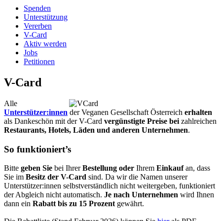
Spenden
Unterstützung
Vererben
V-Card
Aktiv werden
Jobs
Petitionen
V-Card
Alle
Unterstützer:innen
der Veganen Gesellschaft Österreich
erhalten
als Dankeschön mit der V-Card
vergünstigte Preise bei
zahlreichen
Restaurants, Hotels, Läden und anderen Unternehmen
.
So funktioniert’s
Bitte
geben Sie
bei Ihrer
Bestellung oder
Ihrem
Einkauf
an, dass
Sie im
Besitz der V-Card
sind. Da wir die Namen unserer
Unterstützer:innen selbstverständlich nicht weitergeben, funktioniert
der Abgleich nicht automatisch.
Je nach Unternehmen
wird Ihnen
dann ein
Rabatt bis zu 15 Prozent
gewährt.