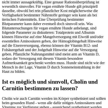
nicht immer aussagekräftig. Eine genaue Rationsüberprüfung ist
wesentlich sinnvoller. Für vegan ernährte Hunde gilt prinzipiell
dasselbe, obwohl bei rein pflanzlicher Kost möglicherweise die
Verfügbarkeit bestimmter Nährstoffe geringer sein kann als bei
tierischen Futtermitteln. Eine Überprüfung bestimmter
Blutparameter kann daher eventuell doch sinnvoll sein. Was
Blutuntersuchungen für vegan ernährte Hunde anbelangt, sind
folgende Parameter zu diskutieren: Totalprotein und Albumin
können Hinweise auf eine Mangelversorgung mit Eiweiß und/oder
essentiellen Aminosäuren geben, der Hämoglobingehalt Hinweise
auf die Eisenversorgung, ebenso können der Vitamin B12- und
Folsäuregehalt und der Jodgehalt Hinweise auf die Versorgung
geben. Pflanzliche Nahrungsmittel sind meist arm an Vitamin D,
sodass der Versorgung mit diesem Vitamin besondere
Aufmerksamkeit geschenkt werden muss. Hunde sind nicht wie der
Mensch in der Lage, Vitamin D durch Sonneneinstrahlung in der
Haut zu bilden.
Ist es möglich und sinnvoll, Cholin und
Carnitin bestimmen zu lassen?
Cholin wie auch Carnitin werden im Körper synthetisiert und sollten
beim gesunden Hund - wenn alle dafür nötigen Aminosäuren und
Vitamine zur Verfügung stehen - ausreichend synthetisiert werden.