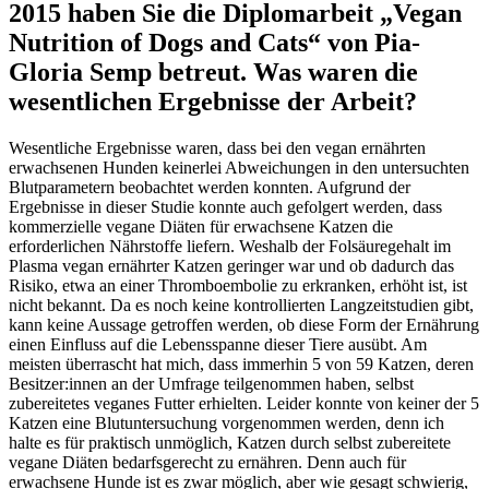
2015 haben Sie die Diplomarbeit „Vegan
Nutrition of Dogs and Cats“ von Pia-
Gloria Semp betreut. Was waren die
wesentlichen Ergebnisse der Arbeit?
Wesentliche Ergebnisse waren, dass bei den vegan ernährten
erwachsenen Hunden keinerlei Abweichungen in den untersuchten
Blutparametern beobachtet werden konnten. Aufgrund der
Ergebnisse in dieser Studie konnte auch gefolgert werden, dass
kommerzielle vegane Diäten für erwachsene Katzen die
erforderlichen Nährstoffe liefern. Weshalb der Folsäuregehalt im
Plasma vegan ernährter Katzen geringer war und ob dadurch das
Risiko, etwa an einer Thromboembolie zu erkranken, erhöht ist, ist
nicht bekannt. Da es noch keine kontrollierten Langzeitstudien gibt,
kann keine Aussage getroffen werden, ob diese Form der Ernährung
einen Einfluss auf die Lebensspanne dieser Tiere ausübt. Am
meisten überrascht hat mich, dass immerhin 5 von 59 Katzen, deren
Besitzer:innen an der Umfrage teilgenommen haben, selbst
zubereitetes veganes Futter erhielten. Leider konnte von keiner der 5
Katzen eine Blutuntersuchung vorgenommen werden, denn ich
halte es für praktisch unmöglich, Katzen durch selbst zubereitete
vegane Diäten bedarfsgerecht zu ernähren. Denn auch für
erwachsene Hunde ist es zwar möglich, aber wie gesagt schwierig,