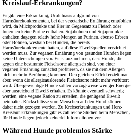
Kreislauf-Erkrankungen?
Es gibt eine Erkrankung, Urolithiasis aufgrund von
Harnsäurekonkrementen, bei der vegetarische Ernährung empfohlen
wird, da Milchprodukte und Eier im Gegensatz zu Fleisch oder
Innereien keine Purine enthalten. Sojabohnen und Sojaprodukte
enthalten dagegen relativ hohe Mengen an Purinen, ebenso Erbsen
oder Bohnen, weshalb bei Hunden, die bereits
Harnsäurekonkremente hatten, auf diese Eiweißquellen verzichtet
werden muss. Zur veganen Ernährung von gesunden Hunden liegen
keine Untersuchungen vor. Es ist anzunehmen, dass Hunde, die
gegen eine bestimmte Fleischsorte allergisch sind, von einer
veganen Ernährung zunächst profitieren, da sie mit dem Allergen
nicht mehr in Berührung kommen. Den gleichen Effekt erzielt man
aber, wenn die allergieauslösende Fleischsorte nicht mehr verfüttert
wird. Übergewichtige Hunde sollten vorzugsweise weniger Energie
aber ausreichend Eiweiß erhalten. Es könnte eventuell schwierig
werden, eine vegane Ration zu erstellen, die genügend Eiweiß
beinhaltet. Rückschlüsse vom Menschen auf den Hund können
daher nicht gezogen werden. Zu Krebserkrankungen und Herz-
Kreislauf-Erkrankungen gibt es zahlreiche Studien beim Menschen,
für Hunde liegen jedoch keinerlei Informationen vor.
Während Hunde problemlos Stärke