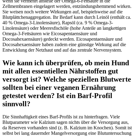
wenn sie vermehrt anstelle der Omega-6-Fettsäure in die
Zellmembranen eingelagert werden, entzündungshemmend wirken.
Sie weisen noch weitere Wirkungen auf, beispielsweise auf die
Blutplättchenaggregation. Ihr Bedarf kann durch Leinöl (enthält ca.
40 % Omega-3-Linolensäure), Rapsöl (ca. 9 % Omega-3-
Linolensäure) oder Meeresfischöle (hohe Anteile an langkettigen
Omega-3-Fettsäuren wie Eicosapentaensäure und
Docosahexaensäure) gedeckt werden. Eicosapentaensäure und
Docosahexaensäure haben zudem eine günstige Wirkung auf die
Entwicklung der Netzhaut und auf das zentrale Nervensystem.
Wie kann ich überprüfen, ob mein Hund
mit allen essentiellen Nährstoffen gut
versorgt ist? Welche speziellen Blutwerte
sollten bei einer veganen Ernährung
getestet werden? Ist ein Barf-Profil
sinnvoll?
Die Sinnhaftigkeit eines Barf-Profils ist zu hinterfragen. Viele
Blutparameter wie Kalzium sagen nichts über die Versorgung aus,
da Reserven vorhanden sind (z. B. Kalzium im Knochen). Somit ist
selbst bei lang dauernder Mangelversorgung eine Blutuntersuchung