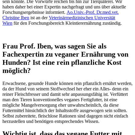
sein könnte. Die Vorwürfe reichen bis hin zur Tierquälerei. Wir
haben daher bei einer Expertin nachgefragt und uns über aktuelle
Forschungsergebnisse informiert.
Ao.Univ.-Prof. Dr.med.vet.
Christine Iben
ist an der
Veterinärmedizinischen Universität
Wien
für den Forschungsbereich Kleintierernährung zuständig.
Frau Prof. Iben, was sagen Sie als
Fachexpertin zu veganer Ernährung von
Hunden? Ist eine rein pflanzliche Kost
möglich?
Erwachsene, gesunde Hunde können rein pflanzlich ernährt werden,
da der Hund von seinem Stoffwechsel her eher ein Alles- denn ein
reiner Fleischfresser und damit sehr anpassungsfähig ist. Verfüttert
man den Tieren konventionelles veganes Fertigfutter, ist eine
mögliche Mangelversorgung eher unwahrscheinlich, da diese
Futtermittel hinsichtlich der Inhaltsstoffe ausgewogen sein sollten.
Selbst zubereitete, fleischlose Rationen sind dagegen nicht einfach
herzustellen und benötigen entsprechendes Wissen.
Wichtig ist, dass das vegane Futter mit