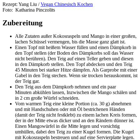
Rezept: Yang Liu /
Vegan Chinesisch Kochen
Foto: Katharina Pinczolits
Zubereitung
Alle Zutaten außer Kokosraspeln und Mango in einer großen,
lachen Schüssel vermengen, bis die Masse ganz glatt ist.
Einen Topf mit heißem Wasser füllen und einen Dämpkorb in
den Topf stellen (der Boden des Dämpkorbs soll das Wasser
nicht berühren). Den Teig auf einen Teller geben und diesen
in den Dämpkorb stellen. Den Topf abdecken und den Teig
45 Minuten bei starker Hitze dämpfen. Als Garprobe mit einer
Gabel in den Teig stechen. Wenn sie trocken herauskommt, ist
der Teig gar.
Den Teig aus dem Dämpkorb nehmen und ein paar
Minuten abkühlen lassen, Inzwischen die Mango schälen und
in 2 cm große Würfel schneiden.
Vom warmen Teig eine kleine Portion (ca. 30 g) abnehmen
und mit Handschuhen oder mit Öl bestrichenen Händen
(damit der Teig nicht festklebt) zu einem lachen Kreis formen,
der in der Mitte etwas dicker und an den Rändern dünner ist.
Einen Mangowürfel in die Mitte legen und vorsichtig
umhüllen, dabei den Teig zu einer Kugel formen. Die Kugel
mit Kokosraspeln bestreuen und auf eine Servierplatte legen.