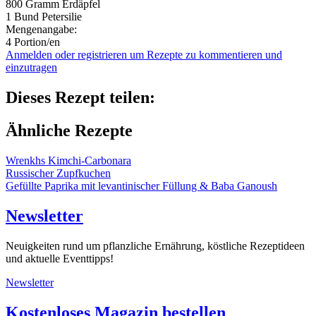
800 Gramm
Erdäpfel
1 Bund
Petersilie
Mengenangabe:
4 Portion/en
Anmelden oder registrieren um Rezepte zu kommentieren und
einzutragen
Dieses Rezept teilen:
Ähnliche Rezepte
Wrenkhs Kimchi-Carbonara
Russischer Zupfkuchen
Gefüllte Paprika mit levantinischer Füllung & Baba Ganoush
Newsletter
Neuigkeiten rund um pflanzliche Ernährung, köstliche Rezeptideen
und aktuelle Eventtipps!
Newsletter
Kostenloses Magazin bestellen