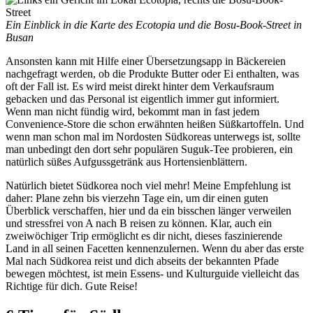
Ein Einblick in die Karte des Ecotopia und die Bosu-Book-Street in
Busan
Ansonsten kann mit Hilfe einer Übersetzungsapp in Bäckereien
nachgefragt werden, ob die Produkte Butter oder Ei enthalten, was
oft der Fall ist. Es wird meist direkt hinter dem Verkaufsraum
gebacken und das Personal ist eigentlich immer gut informiert.
Wenn man nicht fündig wird, bekommt man in fast jedem
Convenience-Store die schon erwähnten heißen Süßkartoffeln. Und
wenn man schon mal im Nordosten Südkoreas unterwegs ist, sollte
man unbedingt den dort sehr populären Suguk-Tee probieren, ein
natürlich süßes Aufgussgetränk aus Hortensienblättern.
Natürlich bietet Südkorea noch viel mehr! Meine Empfehlung ist
daher: Plane zehn bis vierzehn Tage ein, um dir einen guten
Überblick verschaffen, hier und da ein bisschen länger verweilen
und stressfrei von A nach B reisen zu können. Klar, auch ein
zweiwöchiger Trip ermöglicht es dir nicht, dieses faszinierende
Land in all seinen Facetten kennenzulernen. Wenn du aber das erste
Mal nach Südkorea reist und dich abseits der bekannten Pfade
bewegen möchtest, ist mein Essens- und Kulturguide vielleicht das
Richtige für dich. Gute Reise!