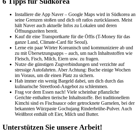
6 Tipps für Südkorea
Installiere die App Naver – Google Maps wird in Südkorea an
seine Grenzen stoßen und dich oft ratlos zurücklassen. Meist
hält Naver auch aktuelle Infos zu Lokalen und deren
Öffnungszeiten bereit.
Kauf dir eine Transportkarte für die Öffis (T-Money für das
ganze Land, Climate-Card für Seoul).
Lerne ein paar Wörter Koreanisch und kommuniziere ab und
zu mit Übersetzungsapps – auch, um nach Inhaltsstoffen wie
Fleisch, Fisch, Milch, Eiern usw. zu fragen.
Nutze die günstigen Zugverbindungen und verzichte auf
stressige Autofahrten. Aber Achtung: Buche einige Wochen
im Voraus, um dir einen Platz zu sichern.
Hab immer ein wenig Bargeld dabei, um dich durch das
kulinarische Streetfood-Angebot zu schlemmen.
Frag vor dem Essen nach! Viele scheinbar pflanzliche
Gerichte enthalten tierische Inhaltsstoffe. Bei traditionellem
Kimchi sind es Fischsauce oder getrocknete Garnelen, bei der
bekannten Würzpaste Gochujang Rinderbrühe-Pulver. Auch
Weißbrot enthält oft Eier, Milch und Butter.
Unterstützen Sie unsere Arbeit!