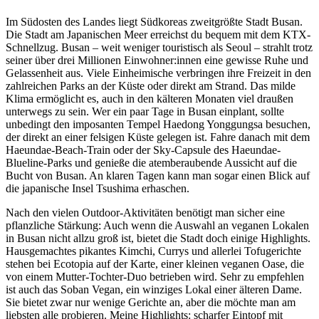
Im Südosten des Landes liegt Südkoreas zweitgrößte Stadt Busan.
Die Stadt am Japanischen Meer erreichst du bequem mit dem KTX-
Schnellzug. Busan – weit weniger touristisch als Seoul – strahlt trotz
seiner über drei Millionen Einwohner:innen eine gewisse Ruhe und
Gelassenheit aus. Viele Einheimische verbringen ihre Freizeit in den
zahlreichen Parks an der Küste oder direkt am Strand. Das milde
Klima ermöglicht es, auch in den kälteren Monaten viel draußen
unterwegs zu sein. Wer ein paar Tage in Busan einplant, sollte
unbedingt den imposanten Tempel Haedong Yonggungsa besuchen,
der direkt an einer felsigen Küste gelegen ist. Fahre danach mit dem
Haeundae-Beach-Train oder der Sky-Capsule des Haeundae-
Blueline-Parks und genieße die atemberaubende Aussicht auf die
Bucht von Busan. An klaren Tagen kann man sogar einen Blick auf
die japanische Insel Tsushima erhaschen.
Nach den vielen Outdoor-Aktivitäten benötigt man sicher eine
pflanzliche Stärkung: Auch wenn die Auswahl an veganen Lokalen
in Busan nicht allzu groß ist, bietet die Stadt doch einige Highlights.
Hausgemachtes pikantes Kimchi, Currys und allerlei Tofugerichte
stehen bei Ecotopia auf der Karte, einer kleinen veganen Oase, die
von einem Mutter-Tochter-Duo betrieben wird. Sehr zu empfehlen
ist auch das Soban Vegan, ein winziges Lokal einer älteren Dame.
Sie bietet zwar nur wenige Gerichte an, aber die möchte man am
liebsten alle probieren. Meine Highlights: scharfer Eintopf mit