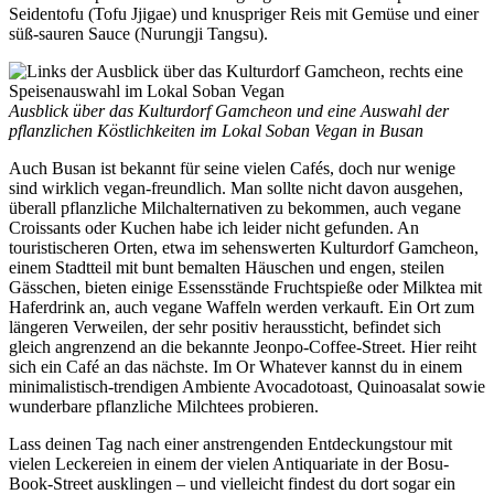
Seidentofu (Tofu Jjigae) und knuspriger Reis mit Gemüse und einer
süß-sauren Sauce (Nurungji Tangsu).
Ausblick über das Kulturdorf Gamcheon und eine Auswahl der
pflanzlichen Köstlichkeiten im Lokal Soban Vegan in Busan
Auch Busan ist bekannt für seine vielen Cafés, doch nur wenige
sind wirklich vegan-freundlich. Man sollte nicht davon ausgehen,
überall pflanzliche Milchalternativen zu bekommen, auch vegane
Croissants oder Kuchen habe ich leider nicht gefunden. An
touristischeren Orten, etwa im sehenswerten Kulturdorf Gamcheon,
einem Stadtteil mit bunt bemalten Häuschen und engen, steilen
Gässchen, bieten einige Essensstände Fruchtspieße oder Milktea mit
Haferdrink an, auch vegane Waffeln werden verkauft. Ein Ort zum
längeren Verweilen, der sehr positiv heraussticht, befindet sich
gleich angrenzend an die bekannte Jeonpo-Coffee-Street. Hier reiht
sich ein Café an das nächste. Im Or Whatever kannst du in einem
minimalistisch-trendigen Ambiente Avocadotoast, Quinoasalat sowie
wunderbare pflanzliche Milchtees probieren.
Lass deinen Tag nach einer anstrengenden Entdeckungstour mit
vielen Leckereien in einem der vielen Antiquariate in der Bosu-
Book-Street ausklingen – und vielleicht findest du dort sogar ein