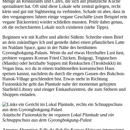
Menge an Restaurants und Cafés, die sich auf pflanzliche Küche
spezialisiert hat. Oft sind diese Lokale sehr zentral gelegen, recht
klein und gut mit Sightseeing zu verbinden. Schade ist aber, dass in
den vergangenen Jahren einige vegane Geschäfte (zum Beispiel rein
vegane Bäckereien) wieder schließen mussten. Prüfe daher genau,
ob die recherchierten Lokale noch existieren (siehe Tipps).
Beginnen wir mit Kaffee und allerlei Süßem: Schreibe einen Brief
an dein zukünftiges Ich und genieße dabei einen pflanzlichen Latte
im Nuldam Space, ganz in der Nähe des berühmten
Gyeongbokgung-Palasts. Wenn du auf etwas Herzhaftes Lust hast,
probiere veganes Korean Fried Chicken, Bulgogi, Teigtaschen
(Mandu) oder herzhafte Suppen mit Reiskuchen (Tteokbokki) im
Vegan Insa, wo du in einem traditionellen koreanischen Haus
speisen kannst, nachdem du durch die engen Gassen des Bukchon-
Hanok-Village geschlendert bist. Etwas mehr in Richtung
Fusionsküche geht das Plantude nahe der momentan gehypten
Starfield-Library und einiger Einkaufszentren, die zum Stöbern und
Shoppen einladen.
Asiatische Fusionsküche im veganen Lokal Plantude und ein
Schnappschuss aus dem Gyeongbokgung-Palast
Apropos Shopping: Falls du dich für Korean Skincare interessierst,