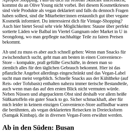
kommst du an Olive Young nicht vorbei. Bei diesem Kosmetikriesen
sind viele Produkte als vegan deklariert und falls du dennoch Fragen
haben solltest, sind die Mitarbeiter:innen erstaunlich gut über vegane
Kosmetik informiert. Du interessierst dich für Vintage-Shopping?
Auch hier bietet Seoul sehr viele Möglichkeiten: Staune über perfekt
sortierte Läden wie Balbal im Viertel Gangnam oder Market in U in
Seongdong, wo man gepflegte nachhaltige Teile zu fairen Preisen
bekommt.
Ab und zu muss es aber auch schnell gehen: Wenn man Snacks für
zwischendurch sucht, geht man am besten in einen Convenience-
Store – kompakte, prall gefüllte Geschäfte, in denen man so
ziemlich alles für den täglichen Gebrauch bekommt. Hier ist das
pflanzliche Angebot allerdings eingeschränkt und das Vegan-Label
sucht man meist vergeblich. Schnelle Snacks aus der Kühltheke (auf
Reis- oder Tofubasis) enthalten nahezu immer tierische Bestandteile,
auch wenn man das auf den ersten Blick nicht vermuten würde.
Neben Nüssen und abgepacktem Obst sind deshalb vor allem heiße
Süßkartoffeln ein guter Snack to go. Sicher schmackhaft, aber für
mich leider in keinem einzigen Convenience-Store auffindbar waren
die berühmten, als vegan deklarierten Reisecken in Dreiecksform
(Samgak Kimbap), die in diversen Vegan-Foren erwähnt werden.
Ab in den Süden: Busan