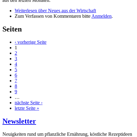
aus den letzten Monaten.
Weiterlesen
über Neues aus der Wirtschaft
Zum Verfassen von Kommentaren bitte
Anmelden
.
Seiten
‹ vorherige Seite
1
2
3
4
5
6
7
8
9
…
nächste Seite ›
letzte Seite »
Newsletter
Neuigkeiten rund um pflanzliche Ernährung, köstliche Rezeptideen