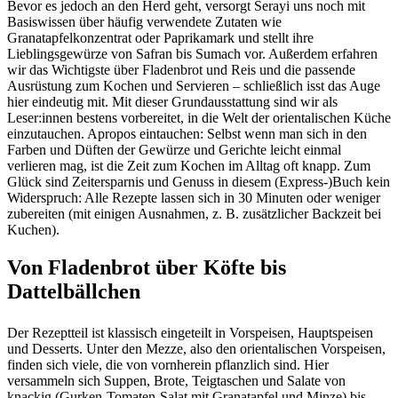
Bevor es jedoch an den Herd geht, versorgt Serayi uns noch mit
Basiswissen über häufig verwendete Zutaten wie
Granatapfelkonzentrat oder Paprikamark und stellt ihre
Lieblingsgewürze von Safran bis Sumach vor. Außerdem erfahren
wir das Wichtigste über Fladenbrot und Reis und die passende
Ausrüstung zum Kochen und Servieren – schließlich isst das Auge
hier eindeutig mit. Mit dieser Grundausstattung sind wir als
Leser:innen bestens vorbereitet, in die Welt der orientalischen Küche
einzutauchen. Apropos eintauchen: Selbst wenn man sich in den
Farben und Düften der Gewürze und Gerichte leicht einmal
verlieren mag, ist die Zeit zum Kochen im Alltag oft knapp. Zum
Glück sind Zeitersparnis und Genuss in diesem (Express-)Buch kein
Widerspruch: Alle Rezepte lassen sich in 30 Minuten oder weniger
zubereiten (mit einigen Ausnahmen, z. B. zusätzlicher Backzeit bei
Kuchen).
Von Fladenbrot über Köfte bis
Dattelbällchen
Der Rezeptteil ist klassisch eingeteilt in Vorspeisen, Hauptspeisen
und Desserts. Unter den Mezze, also den orientalischen Vorspeisen,
finden sich viele, die von vornherein pflanzlich sind. Hier
versammeln sich Suppen, Brote, Teigtaschen und Salate von
knackig (Gurken-Tomaten-Salat mit Granatapfel und Minze) bis