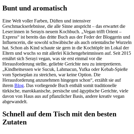
Bunt und aromatisch
Eine Welt voller Farben, Düften und intensiver
Geschmackserlebnisse, die alle Sinne anspricht – das erwartet die
Leser:innen in Serayis neuem Kochbuch. „Vegan trifft Orient –
Express“ ist bereits das dritte Buch aus der Feder der Bloggerin und
Influencerin, die sowohl schwäbische als auch orientalische Wurzeln
hat. Schon als Kind schaute sie gern in die Kochtöpfe im Lokal der
Eltern und wuchs so mit allerlei Küchengeheimnissen auf. Seit 2015
ernährt sich Serayi vegan, was sie erst einmal vor die
Herausforderung stellte, geliebte Gerichte neu zu interpretieren.
„Kindheitsessen wie Sucuk, Lahmacun, Yufka oder Kebab-Spieße
vom Speiseplan zu streichen, war keine Option. Die
Herausforderung anzunehmen hingegen schon“, erzählt sie auf
ihrem
Blog
. Das vorliegende Buch enthält somit traditionelle
türkische, marokkanische, persische und ägyptische Gerichte, viele
davon von Haus aus auf pflanzlicher Basis, andere kreativ vegan
abgewandelt.
Schnell auf dem Tisch mit den besten
Zutaten