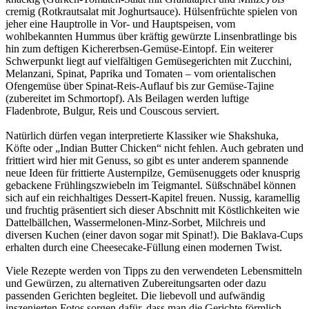
cremig (Rotkrautsalat mit Joghurtsauce). Hülsenfrüchte spielen von
jeher eine Hauptrolle in Vor- und Hauptspeisen, vom
wohlbekannten Hummus über kräftig gewürzte Linsenbratlinge bis
hin zum deftigen Kichererbsen-Gemüse-Eintopf. Ein weiterer
Schwerpunkt liegt auf vielfältigen Gemüsegerichten mit Zucchini,
Melanzani, Spinat, Paprika und Tomaten – vom orientalischen
Ofengemüse über Spinat-Reis-Auflauf bis zur Gemüse-Tajine
(zubereitet im Schmortopf). Als Beilagen werden luftige
Fladenbrote, Bulgur, Reis und Couscous serviert.
Natürlich dürfen vegan interpretierte Klassiker wie Shakshuka,
Köfte oder „Indian Butter Chicken“ nicht fehlen. Auch gebraten und
frittiert wird hier mit Genuss, so gibt es unter anderem spannende
neue Ideen für frittierte Austernpilze, Gemüsenuggets oder knusprig
gebackene Frühlingszwiebeln im Teigmantel. Süßschnäbel können
sich auf ein reichhaltiges Dessert-Kapitel freuen. Nussig, karamellig
und fruchtig präsentiert sich dieser Abschnitt mit Köstlichkeiten wie
Dattelbällchen, Wassermelonen-Minz-Sorbet, Milchreis und
diversen Kuchen (einer davon sogar mit Spinat!). Die Baklava-Cups
erhalten durch eine Cheesecake-Füllung einen modernen Twist.
Viele Rezepte werden von Tipps zu den verwendeten Lebensmitteln
und Gewürzen, zu alternativen Zubereitungsarten oder dazu
passenden Gerichten begleitet. Die liebevoll und aufwändig
inszenierten Fotos sorgen dafür, dass man die Gerichte förmlich