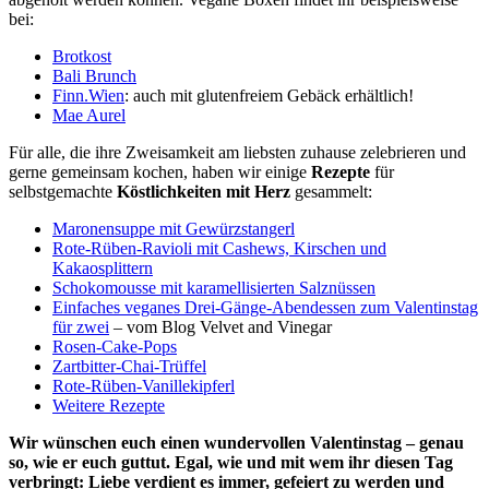
bei:
Brotkost
Bali Brunch
Finn.Wien
: auch mit glutenfreiem Gebäck erhältlich!
Mae Aurel
Für alle, die ihre Zweisamkeit am liebsten zuhause zelebrieren und
gerne gemeinsam kochen, haben wir einige
Rezepte
für
selbstgemachte
Köstlichkeiten mit Herz
gesammelt:
Maronensuppe mit Gewürzstangerl
Rote-Rüben-Ravioli mit Cashews, Kirschen und
Kakaosplittern
Schokomousse mit karamellisierten Salznüssen
Einfaches veganes Drei-Gänge-Abendessen zum Valentinstag
für zwei
– vom Blog Velvet and Vinegar
Rosen-Cake-Pops
Zartbitter-Chai-Trüffel
Rote-Rüben-Vanillekipferl
Weitere Rezepte
Wir wünschen euch einen wundervollen Valentinstag – genau
so, wie er euch guttut. Egal, wie und mit wem ihr diesen Tag
verbringt: Liebe verdient es immer, gefeiert zu werden und