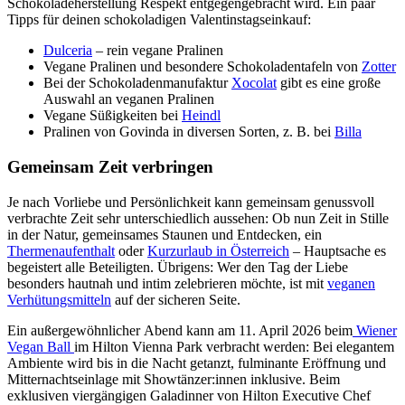
Schokoladeherstellung Respekt entgegengebracht wird. Ein paar
Tipps für deinen schokoladigen Valentinstagseinkauf:
Dulceria
– rein vegane Pralinen
Vegane Pralinen und besondere Schokoladentafeln von
Zotter
Bei der Schokoladenmanufaktur
Xocolat
gibt es eine große
Auswahl an veganen Pralinen
Vegane Süßigkeiten bei
Heindl
Pralinen von Govinda in diversen Sorten, z. B. bei
Billa
Gemeinsam Zeit verbringen
Je nach Vorliebe und Persönlichkeit kann gemeinsam genussvoll
verbrachte Zeit sehr unterschiedlich aussehen: Ob nun Zeit in Stille
in der Natur, gemeinsames Staunen und Entdecken, ein
Thermenaufenthalt
oder
Kurzurlaub in Österreich
– Hauptsache es
begeistert alle Beteiligten. Übrigens: Wer den Tag der Liebe
besonders hautnah und intim zelebrieren möchte, ist mit
veganen
Verhütungsmitteln
auf der sicheren Seite.
Ein außergewöhnlicher Abend kann am 11. April 2026 beim
Wiener
Vegan Ball
im Hilton Vienna Park verbracht werden: Bei elegantem
Ambiente wird bis in die Nacht getanzt, fulminante Eröffnung und
Mitternachtseinlage mit Showtänzer:innen inklusive. Beim
exklusiven viergängigen Galadinner von Hilton Executive Chef