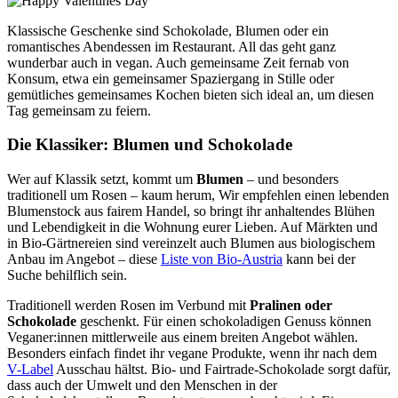
Klassische Geschenke sind Schokolade, Blumen oder ein
romantisches Abendessen im Restaurant. All das geht ganz
wunderbar auch in vegan. Auch gemeinsame Zeit fernab von
Konsum, etwa ein gemeinsamer Spaziergang in Stille oder
gemütliches gemeinsames Kochen bieten sich ideal an, um diesen
Tag gemeinsam zu feiern.
Die Klassiker: Blumen und Schokolade
Wer auf Klassik setzt, kommt um
Blumen
– und besonders
traditionell um Rosen – kaum herum, Wir empfehlen einen lebenden
Blumenstock aus fairem Handel, so bringt ihr anhaltendes Blühen
und Lebendigkeit in die Wohnung eurer Lieben. Auf Märkten und
in Bio-Gärtnereien sind vereinzelt auch Blumen aus biologischem
Anbau im Angebot – diese
Liste von Bio-Austria
kann bei der
Suche behilflich sein.
Traditionell werden Rosen im Verbund mit
Pralinen oder
Schokolade
geschenkt. Für einen schokoladigen Genuss können
Veganer:innen mittlerweile aus einem breiten Angebot wählen.
Besonders einfach findet ihr vegane Produkte, wenn ihr nach dem
V-Label
Ausschau hältst. Bio- und Fairtrade-Schokolade sorgt dafür,
dass auch der Umwelt und den Menschen in der