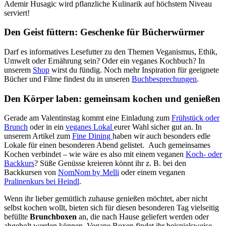
Ademir Husagic wird pflanzliche Kulinarik auf höchstem Niveau
serviert!
Den Geist füttern: Geschenke für Bücherwürmer
Darf es informatives Lesefutter zu den Themen Veganismus, Ethik,
Umwelt oder Ernährung sein? Oder ein veganes Kochbuch? In
unserem
Shop
wirst du fündig. Noch mehr Inspiration für geeignete
Bücher und Filme findest du in unseren
Buchbesprechungen
.
Den Körper laben: gemeinsam kochen und genießen
Gerade am Valentinstag kommt eine Einladung zum
Frühstück oder
Brunch
oder in ein
veganes Lokal
eurer Wahl sicher gut an. In
unserem Artikel zum
Fine Dining
haben wir auch besonders edle
Lokale für einen besonderen Abend gelistet. Auch gemeinsames
Kochen verbindet – wie wäre es also mit einem veganen
Koch- oder
Backkurs
? Süße Genüsse kreieren könnt ihr z. B. bei den
Backkursen von
NomNom by Melli
oder einem veganen
Pralinenkurs bei Heindl
.
Wenn ihr lieber gemütlich zuhause genießen möchtet, aber nicht
selbst kochen wollt, bieten sich für diesen besonderen Tag vielseitig
befüllte
Brunchboxen
an, die nach Hause geliefert werden oder
abgeholt werden können. Vegane Boxen findet ihr beispielsweise