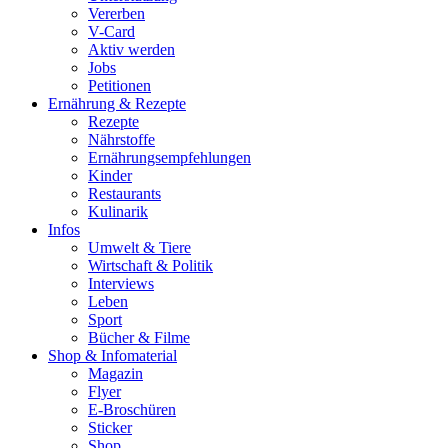
Vererben
V-Card
Aktiv werden
Jobs
Petitionen
Ernährung & Rezepte
Rezepte
Nährstoffe
Ernährungsempfehlungen
Kinder
Restaurants
Kulinarik
Infos
Umwelt & Tiere
Wirtschaft & Politik
Interviews
Leben
Sport
Bücher & Filme
Shop & Infomaterial
Magazin
Flyer
E-Broschüren
Sticker
Shop