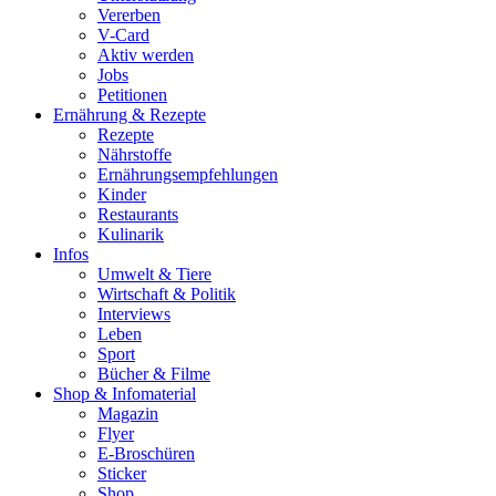
Vererben
V-Card
Aktiv werden
Jobs
Petitionen
Ernährung & Rezepte
Rezepte
Nährstoffe
Ernährungsempfehlungen
Kinder
Restaurants
Kulinarik
Infos
Umwelt & Tiere
Wirtschaft & Politik
Interviews
Leben
Sport
Bücher & Filme
Shop & Infomaterial
Magazin
Flyer
E-Broschüren
Sticker
Shop