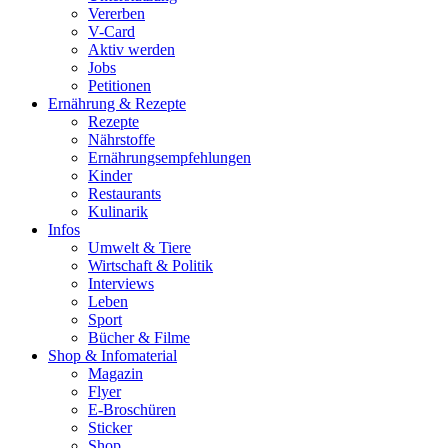
Vererben
V-Card
Aktiv werden
Jobs
Petitionen
Ernährung & Rezepte
Rezepte
Nährstoffe
Ernährungsempfehlungen
Kinder
Restaurants
Kulinarik
Infos
Umwelt & Tiere
Wirtschaft & Politik
Interviews
Leben
Sport
Bücher & Filme
Shop & Infomaterial
Magazin
Flyer
E-Broschüren
Sticker
Shop