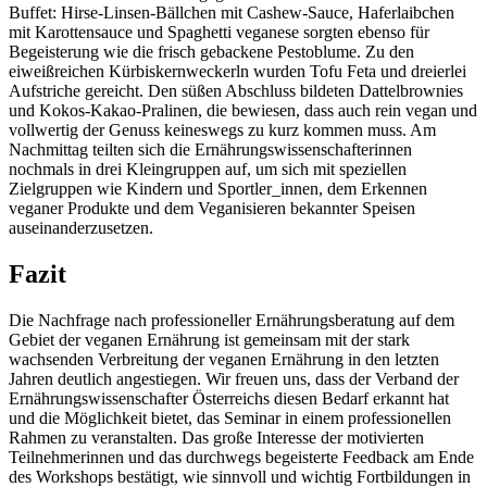
Buffet: Hirse-Linsen-Bällchen mit Cashew-Sauce, Haferlaibchen
mit Karottensauce und Spaghetti veganese sorgten ebenso für
Begeisterung wie die frisch gebackene Pestoblume. Zu den
eiweißreichen Kürbiskernweckerln wurden Tofu Feta und dreierlei
Aufstriche gereicht. Den süßen Abschluss bildeten Dattelbrownies
und Kokos-Kakao-Pralinen, die bewiesen, dass auch rein vegan und
vollwertig der Genuss keineswegs zu kurz kommen muss. Am
Nachmittag teilten sich die Ernährungswissenschafterinnen
nochmals in drei Kleingruppen auf, um sich mit speziellen
Zielgruppen wie Kindern und Sportler_innen, dem Erkennen
veganer Produkte und dem Veganisieren bekannter Speisen
auseinanderzusetzen.
Fazit
Die Nachfrage nach professioneller Ernährungsberatung auf dem
Gebiet der veganen Ernährung ist gemeinsam mit der stark
wachsenden Verbreitung der veganen Ernährung in den letzten
Jahren deutlich angestiegen. Wir freuen uns, dass der Verband der
Ernährungswissenschafter Österreichs diesen Bedarf erkannt hat
und die Möglichkeit bietet, das Seminar in einem professionellen
Rahmen zu veranstalten. Das große Interesse der motivierten
Teilnehmerinnen und das durchwegs begeisterte Feedback am Ende
des Workshops bestätigt, wie sinnvoll und wichtig Fortbildungen in