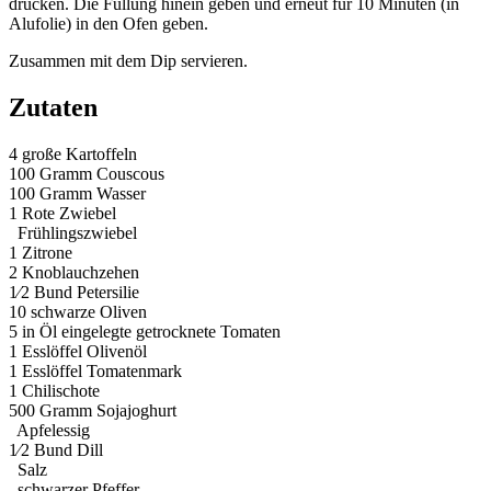
drücken. Die Füllung hinein geben und erneut für 10 Minuten (in
Alufolie) in den Ofen geben.
Zusammen mit dem Dip servieren.
Zutaten
4
große Kartoffeln
100 Gramm
Couscous
100 Gramm
Wasser
1
Rote Zwiebel
Frühlingszwiebel
1
Zitrone
2
Knoblauchzehen
1⁄2 Bund
Petersilie
10
schwarze Oliven
5
in Öl eingelegte getrocknete Tomaten
1 Esslöffel
Olivenöl
1 Esslöffel
Tomatenmark
1
Chilischote
500 Gramm
Sojajoghurt
Apfelessig
1⁄2 Bund
Dill
Salz
schwarzer Pfeffer