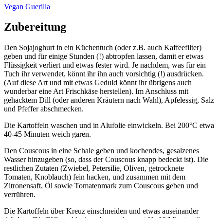
Vegan Guerilla
Zubereitung
Den Sojajoghurt in ein Küchentuch (oder z.B. auch Kaffeefilter)
geben und für einige Stunden (!) abtropfen lassen, damit er etwas
Flüssigkeit verliert und etwas fester wird. Je nachdem, was für ein
Tuch ihr verwendet, könnt ihr ihn auch vorsichtig (!) ausdrücken.
(Auf diese Art und mit etwas Geduld könnt ihr übrigens auch
wunderbar eine Art Frischkäse herstellen). Im Anschluss mit
gehacktem Dill (oder anderen Kräutern nach Wahl), Apfelessig, Salz
und Pfeffer abschmecken.
Die Kartoffeln waschen und in Alufolie einwickeln. Bei 200°C etwa
40-45 Minuten weich garen.
Den Couscous in eine Schale geben und kochendes, gesalzenes
Wasser hinzugeben (so, dass der Couscous knapp bedeckt ist). Die
restlichen Zutaten (Zwiebel, Petersilie, Oliven, getrocknete
Tomaten, Knoblauch) fein hacken, und zusammen mit dem
Zitronensaft, Öl sowie Tomatenmark zum Couscous geben und
verrühren.
Die Kartoffeln über Kreuz einschneiden und etwas auseinander