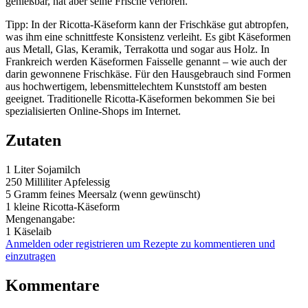
genießbar, hat aber seine Frische verloren.
Tipp: In der Ricotta-Käseform kann der Frischkäse gut abtropfen,
was ihm eine schnittfeste Konsistenz verleiht. Es gibt Käseformen
aus Metall, Glas, Keramik, Terrakotta und sogar aus Holz. In
Frankreich werden Käseformen Faisselle genannt – wie auch der
darin gewonnene Frischkäse. Für den Hausgebrauch sind Formen
aus hochwertigem, lebensmittelechtem Kunststoff am besten
geeignet. Traditionelle Ricotta-Käseformen bekommen Sie bei
spezialisierten Online-Shops im Internet.
Zutaten
1 Liter
Sojamilch
250 Milliliter
Apfelessig
5 Gramm
feines Meersalz (wenn gewünscht)
1
kleine Ricotta-Käseform
Mengenangabe:
1 Käselaib
Anmelden oder registrieren um Rezepte zu kommentieren und
einzutragen
Kommentare