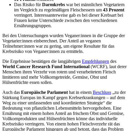
Das Risiko für
Darmkrebs
war bei männlichen Vegetariern
im Vergleich zu regelmäßigen Fleischessern um
43 Prozent
verringert. Interessanterweise gab es bei dieser Krebsart bei
Frauen keine Unterschiede zwischen den verschiedenen
Ernährungsgruppen.
Bei den Untersuchungen wurden Veganer:innen in die Gruppe der
Vegetarier:innen einberechnet. Der Anteil an veganen
Teilnehmer:innen war zu gering, um eigene Resultate für das
Krebsrisiko von Veganer:innen zu ermitteln.
Die Ergebnisse bestätigen die langjährigen
Empfehlungen
des
World Cancer Research Fund International
(WCRF), laut derer
Menschen ihren Verzehr von rotem und verarbeitetem Fleisch
limitieren und mehr Vollkorngetreide, Gemüse, Obst und
Hülsenfrüchte essen sollen.
Auch das
Europäische Parlament
hat in einem
Beschluss
„zu der
Stärkung Europas im Kampf gegen Krebserkrankungen – auf dem
Weg zu einer umfassenden und koordinierten Strategie“ die
Bedeutung von pflanzlichen Lebensmitteln hervorgehoben. Eine
Ernährung mit einem hohen Anteil an frischem Obst und Gemüse,
Vollkornprodukten und Hülsenfrüchten könne das individuelle
Krebsrisiko verringern. Von einem hohen Fleischverzehr rät das
Europäische Parlament hingegen ab und betont, dass das Problem