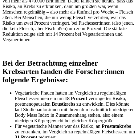
von mehr als 470.000 Brit:innen. Dabei fanden sie heraus, dass das
Risiko, an Krebs zu erkranken, dann am größten war, wenn
Menschen regelmäßig – also mehr als fünfmal pro Woche – Fleisch
aßen. Bei Menschen, die nur wenig Fleisch verzehrten, war das
Risiko um zwei Prozent verringert, bei Fischesser:innen (also jenen,
die kein Fleisch, aber Fisch aßen) um zehn Prozent. Die stärkste
Reduktion zeigte sich mit 14 Prozent bei Vegetarier:innen und
Veganer:innen.
Bei der Betrachtung einzelner
Krebsarten fanden die Forscher:innen
folgende Ergebnisse:
Vegetarische Frauen hatten im Vergleich zu regelmäßigen
Fleischesserinnen ein um
18 Prozent
verringertes Risiko,
postmenopausalen
Brustkrebs
zu entwickeln. Dies könnte
laut Studienautor:innen mit ihrem durchschnittlich niedrigeren
Body Mass Index in Zusammenhang stehen, also einem
niedrigen Körpergewicht bei gleicher Körpergröße.
Für vegetarische Männer war das Risiko, an
Prostatakrebs
zu erkranken, im Vergleich zu regelmäßigen Fleischessern um
31 Prozent
reduziert.