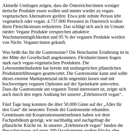
Aktuelle Umfragen zeigen, dass die Österreicher:innen weniger
tierische Produkte essen wollen und immer wieder zu vegan-
vegetarischen Alternativen greifen: Etwa jede zehnte Person lebt
vegetarisch oder vegan. 4.737.000 Personen in Österreich wollen
ihren Fleischkonsum reduzieren. Das schlägt sich auch im Umsatz
nieder: Vegane Produkte versprechen attraktive
Wachstumsmöglichkeiten und 95 % der veganen Produkte werden
von Nicht- Veganer:innen gekauft.
Was heißt das für die Gastronomie? Die fleischarme Ernährung ist in
der Mitte der Gesellschaft angekommen. Flexitarier:innen fragen
stark nach vegan-vegetarischen Produkten. Die
Lebensmittelindustrie hat bereits mit umfangreichen pflanzlichen
Produkteinführungen geantwortet. Die Gastronomie kann und sollte
dieses enorme Marktpotenzial nicht ungenützt lassen und mit
hochwertigen veganen Optionen auf der Speisekarte antworten.
Dass die Gastronomie am veganen Trend interessiert ist, zeigte sich
auch durch den regen Andrang bei unserer „Erlebniswelt vegan“.
Fünf Tage lang konnten die über 50.000 Gäste auf der „Alles für
den Gast“ die neuesten Trends der Gastronomie erkunden.
Gemeinsam mit Kooperationsunternehmen haben wir dem
Fachpublikum gezeigt, wie nachhaltig und nachgefragt die
pflanzliche Küche ist. In unserer „Erlebniswelt vegan“ fanden die
Besucher:innen auf einer 200 Quadratmeter großen Fläche alles,