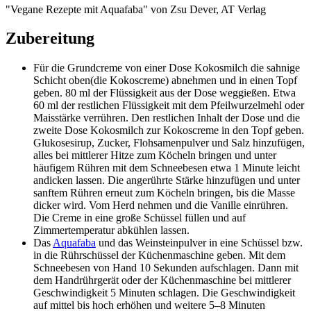
"Vegane Rezepte mit Aquafaba" von Zsu Dever, AT Verlag
Zubereitung
Für die Grundcreme von einer Dose Kokosmilch die sahnige
Schicht oben(die Kokoscreme) abnehmen und in einen Topf
geben. 80 ml der Flüssigkeit aus der Dose weggießen. Etwa
60 ml der restlichen Flüssigkeit mit dem Pfeilwurzelmehl oder
Maisstärke verrühren. Den restlichen Inhalt der Dose und die
zweite Dose Kokosmilch zur Kokoscreme in den Topf geben.
Glukosesirup, Zucker, Flohsamenpulver und Salz hinzufügen,
alles bei mittlerer Hitze zum Köcheln bringen und unter
häufigem Rühren mit dem Schneebesen etwa 1 Minute leicht
andicken lassen. Die angerührte Stärke hinzufügen und unter
sanftem Rühren erneut zum Köcheln bringen, bis die Masse
dicker wird. Vom Herd nehmen und die Vanille einrühren.
Die Creme in eine große Schüssel füllen und auf
Zimmertemperatur abkühlen lassen.
Das
Aquafaba
und das Weinsteinpulver in eine Schüssel bzw.
in die Rührschüssel der Küchenmaschine geben. Mit dem
Schneebesen von Hand 10 Sekunden aufschlagen. Dann mit
dem Handrührgerät oder der Küchenmaschine bei mittlerer
Geschwindigkeit 5 Minuten schlagen. Die Geschwindigkeit
auf mittel bis hoch erhöhen und weitere 5–8 Minuten