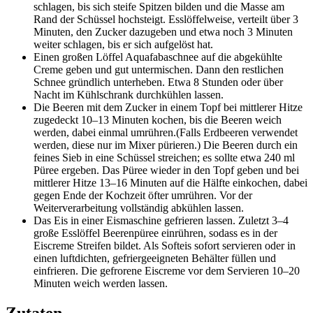
schlagen, bis sich steife Spitzen bilden und die Masse am
Rand der Schüssel hochsteigt. Esslöffelweise, verteilt über 3
Minuten, den Zucker dazugeben und etwa noch 3 Minuten
weiter schlagen, bis er sich aufgelöst hat.
Einen großen Löffel Aquafabaschnee auf die abgekühlte
Creme geben und gut untermischen. Dann den restlichen
Schnee gründlich unterheben. Etwa 8 Stunden oder über
Nacht im Kühlschrank durchkühlen lassen.
Die Beeren mit dem Zucker in einem Topf bei mittlerer Hitze
zugedeckt 10–13 Minuten kochen, bis die Beeren weich
werden, dabei einmal umrühren.(Falls Erdbeeren verwendet
werden, diese nur im Mixer pürieren.) Die Beeren durch ein
feines Sieb in eine Schüssel streichen; es sollte etwa 240 ml
Püree ergeben. Das Püree wieder in den Topf geben und bei
mittlerer Hitze 13–16 Minuten auf die Hälfte einkochen, dabei
gegen Ende der Kochzeit öfter umrühren. Vor der
Weiterverarbeitung vollständig abkühlen lassen.
Das Eis in einer Eismaschine gefrieren lassen. Zuletzt 3–4
große Esslöffel Beerenpüree einrühren, sodass es in der
Eiscreme Streifen bildet. Als Softeis sofort servieren oder in
einen luftdichten, gefriergeeigneten Behälter füllen und
einfrieren. Die gefrorene Eiscreme vor dem Servieren 10–20
Minuten weich werden lassen.