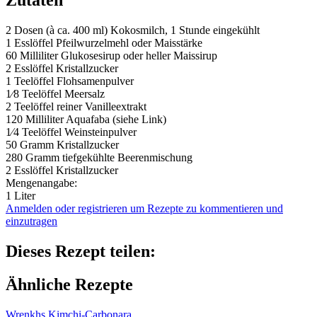
Zutaten
2
Dosen (à ca. 400 ml) Kokosmilch, 1 Stunde eingekühlt
1 Esslöffel
Pfeilwurzelmehl oder Maisstärke
60 Milliliter
Glukosesirup oder heller Maissirup
2 Esslöffel
Kristallzucker
1 Teelöffel
Flohsamenpulver
1⁄8 Teelöffel
Meersalz
2 Teelöffel
reiner Vanilleextrakt
120 Milliliter
Aquafaba (siehe Link)
1⁄4 Teelöffel
Weinsteinpulver
50 Gramm
Kristallzucker
280 Gramm
tiefgekühlte Beerenmischung
2 Esslöffel
Kristallzucker
Mengenangabe:
1 Liter
Anmelden oder registrieren um Rezepte zu kommentieren und
einzutragen
Dieses Rezept teilen:
Ähnliche Rezepte
Wrenkhs Kimchi-Carbonara