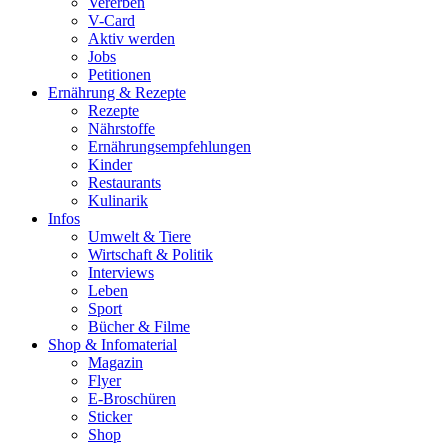
Vererben
V-Card
Aktiv werden
Jobs
Petitionen
Ernährung & Rezepte
Rezepte
Nährstoffe
Ernährungsempfehlungen
Kinder
Restaurants
Kulinarik
Infos
Umwelt & Tiere
Wirtschaft & Politik
Interviews
Leben
Sport
Bücher & Filme
Shop & Infomaterial
Magazin
Flyer
E-Broschüren
Sticker
Shop