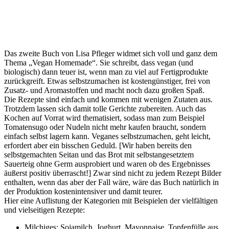
Das zweite Buch von Lisa Pfleger widmet sich voll und ganz dem
Thema „Vegan Homemade“. Sie schreibt, dass vegan (und
biologisch) dann teuer ist, wenn man zu viel auf Fertigprodukte
zurückgreift. Etwas selbstzumachen ist kostengünstiger, frei von
Zusatz- und Aromastoffen und macht noch dazu großen Spaß.
Die Rezepte sind einfach und kommen mit wenigen Zutaten aus.
Trotzdem lassen sich damit tolle Gerichte zubereiten. Auch das
Kochen auf Vorrat wird thematisiert, sodass man zum Beispiel
Tomatensugo oder Nudeln nicht mehr kaufen braucht, sondern
einfach selbst lagern kann. Veganes selbstzumachen, geht leicht,
erfordert aber ein bisschen Geduld. [Wir haben bereits den
selbstgemachten Seitan und das Brot mit selbstangesetztem
Sauerteig ohne Germ ausprobiert und waren ob des Ergebnisses
äußerst positiv überrascht!] Zwar sind nicht zu jedem Rezept Bilder
enthalten, wenn das aber der Fall wäre, wäre das Buch natürlich in
der Produktion kostenintensiver und damit teurer.
Hier eine Auflistung der Kategorien mit Beispielen der vielfältigen
und vielseitigen Rezepte:
Milchiges: Sojamilch, Joghurt, Mayonnaise, Topfenfülle aus