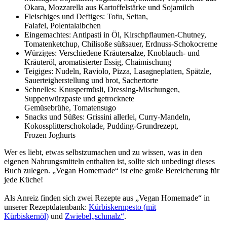
Okara, Mozzarella aus Kartoffelstärke und Sojamilch
Fleischiges und Deftiges: Tofu, Seitan,
Falafel, Polentalaibchen
Eingemachtes: Antipasti in Öl, Kirschpflaumen-Chutney,
Tomatenketchup, Chilisoße süßsauer, Erdnuss-Schokocreme
Würziges: Verschiedene Kräutersalze, Knoblauch- und
Kräuteröl, aromatisierter Essig, Chaimischung
Teigiges: Nudeln, Raviolo, Pizza, Lasagneplatten, Spätzle,
Sauerteigherstellung und brot, Sachertorte
Schnelles: Knuspermüsli, Dressing-Mischungen,
Suppenwürzpaste und getrocknete
Gemüsebrühe, Tomatensugo
Snacks und Süßes: Grissini allerlei, Curry-Mandeln,
Kokossplitterschokolade, Pudding-Grundrezept,
Frozen Joghurts
Wer es liebt, etwas selbstzumachen und zu wissen, was in den
eigenen Nahrungsmitteln enthalten ist, sollte sich unbedingt dieses
Buch zulegen. „Vegan Homemade“ ist eine große Bereicherung für
jede Küche!
Als Anreiz finden sich zwei Rezepte aus „Vegan Homemade“ in
unserer Rezeptdatenbank:
Kürbiskernpesto (mit
Kürbiskernöl)
und
Zwiebel„schmalz“
.