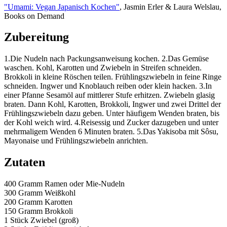
"Umami: Vegan Japanisch Kochen"
, Jasmin Erler & Laura Welslau,
Books on Demand
Zubereitung
1.Die Nudeln nach Packungsanweisung kochen. 2.Das Gemüse
waschen. Kohl, Karotten und Zwiebeln in Streifen schneiden.
Brokkoli in kleine Röschen teilen. Frühlingszwiebeln in feine Ringe
schneiden. Ingwer und Knoblauch reiben oder klein hacken. 3.In
einer Pfanne Sesamöl auf mittlerer Stufe erhitzen. Zwiebeln glasig
braten. Dann Kohl, Karotten, Brokkoli, Ingwer und zwei Drittel der
Frühlingszwiebeln dazu geben. Unter häufigem Wenden braten, bis
der Kohl weich wird. 4.Reisessig und Zucker dazugeben und unter
mehrmaligem Wenden 6 Minuten braten. 5.Das Yakisoba mit Sôsu,
Mayonaise und Frühlingszwiebeln anrichten.
Zutaten
400 Gramm
Ramen oder Mie-Nudeln
300 Gramm
Weißkohl
200 Gramm
Karotten
150 Gramm
Brokkoli
1 Stück
Zwiebel (groß)