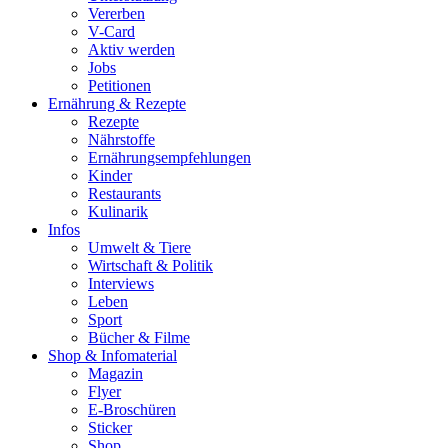
Vererben
V-Card
Aktiv werden
Jobs
Petitionen
Ernährung & Rezepte
Rezepte
Nährstoffe
Ernährungsempfehlungen
Kinder
Restaurants
Kulinarik
Infos
Umwelt & Tiere
Wirtschaft & Politik
Interviews
Leben
Sport
Bücher & Filme
Shop & Infomaterial
Magazin
Flyer
E-Broschüren
Sticker
Shop