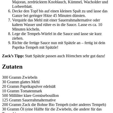
Majoran, zerdrücktem Knoblauch, Kümmel, Wacholder und
Lorbeerblatt.
Decke den Topf bis auf einen kleinen Spalt zu und lasse das
Ganze bei geringer Hitze 45 Minuten dünsten.
Verquirle das Mehl mit einer Sauerrahmalternative oder
kaltem Wasser und rühre es in die Sauce. Lasse es ca. 10
Minuten köcheln.
Lege die Tempeh-Würfel in die Sauce und lasse sie kurz
ziehen.
Richte die fertige Sauce nun mit Spätzle an – fertig ist dein
Paprika-Tempeh mit Spätzle!
Zack’s Tipp:
Statt Spätzle passen auch Hörnchen sehr gut dazu!
Zutaten
300 Gramm
Zwiebeln
30 Gramm
glattes Mehl
20 Gramm
Paprikapulver edelsüß
10 Gramm
Tomatenmark
500 Milliliter
klare Gemüsebouillon
125 Gramm
Sauerrahmalternative
200 Gramm
Zack die Bohne Bio Tempeh (oder anderes Tempeh)
30 Gramm
Öl (eine Hälfte für die Zwiebeln, die andere für das