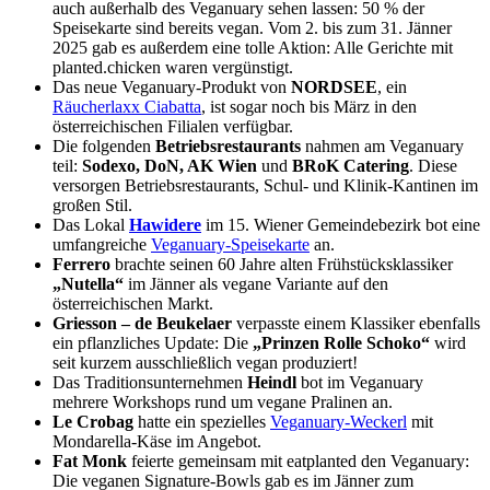
auch außerhalb des Veganuary sehen lassen: 50 % der
Speisekarte sind bereits vegan. Vom 2. bis zum 31. Jänner
2025 gab es außerdem eine tolle Aktion: Alle Gerichte mit
planted.chicken waren vergünstigt.
Das neue Veganuary-Produkt von
NORDSEE
, ein
Räucherlaxx Ciabatta
, ist sogar noch bis März in den
österreichischen Filialen verfügbar.
Die folgenden
Betriebsrestaurants
nahmen am Veganuary
teil:
Sodexo, DoN, AK Wien
und
BRoK Catering
. Diese
versorgen Betriebsrestaurants, Schul- und Klinik-Kantinen im
großen Stil.
Das Lokal
Hawidere
im 15. Wiener Gemeindebezirk bot eine
umfangreiche
Veganuary-Speisekarte
an.
Ferrero
brachte seinen 60 Jahre alten Frühstücksklassiker
„Nutella“
im Jänner als vegane Variante auf den
österreichischen Markt.
Griesson – de Beukelaer
verpasste einem Klassiker ebenfalls
ein pflanzliches Update: Die
„Prinzen Rolle Schoko“
wird
seit kurzem ausschließlich vegan produziert!
Das Traditionsunternehmen
Heindl
bot im Veganuary
mehrere Workshops rund um vegane Pralinen an.
Le Crobag
hatte ein spezielles
Veganuary-Weckerl
mit
Mondarella-Käse im Angebot.
Fat Monk
feierte gemeinsam mit eatplanted den Veganuary:
Die veganen Signature-Bowls gab es im Jänner zum