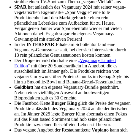
strahlte einen TV-Spot zum Thema „vegane Vielfalt“ aus.
SPAR
hat anlässlich des Veganuary 2024 mit seiner vegan-
vegetarischen Eigenmarke „Spar Veggie“ eine tolle
Produktneuheit auf den Markt gebracht: einen rein
pflanzlichen Leberkäse zum Aufbacken für zu Hause.
Vergangenen Jänner war Spar ebenfalls wieder mit vielen
Aktionen dabei. Es gab sogar ein eigenes Veganuary-
Gewinnspiel mit attraktiven Preisen!
In der
INTERSPAR
-Filiale am Schottentor fand eine
Veganuary-Genussreise statt, bei der sich Interessierte durch
13 rein pflanzliche Genussstationen kosten konnten.
Der Drogeriemarkt
dm
hatte eine
„Veganuary Limited
Edition
“ mit über 20 Sonderartikeln im Angebot, die es
ausschließlich im Jänner gab. Die Produkte reichten von
veganer Currywurst über Protein-Chunks im Kebap-Style bis
hin zu Smoothie-Bowl und Banana-Bread-Tassenkuchen.
Goldblatt
hat ein eigenes Veganuary-Bundle geschnürt.
Neben einer vielfältigen Auswahl an hochwertigen
Bioprodukten gab es 30 Gerichte.
Die Fastfood-Kette
Burger King
glich die Preise der veganen
Produkte anlässlich des Veganuary 2024 an die der tierischen
an. Im Jänner 2025 legte Burger King abermals einen Fokus
auf das Plant-based-Sortiment und hob seine pflanzlichen
Produkte bzw. einen fleischfreien Lebensstil hervor.
Das vegane Angebot der Restaurantkette
Vapiano
kann sich