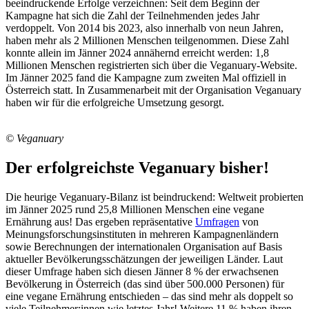
beeindruckende Erfolge verzeichnen: Seit dem Beginn der
Kampagne hat sich die Zahl der Teilnehmenden jedes Jahr
verdoppelt. Von 2014 bis 2023, also innerhalb von neun Jahren,
haben mehr als 2 Millionen Menschen teilgenommen. Diese Zahl
konnte allein im Jänner 2024 annähernd erreicht werden: 1,8
Millionen Menschen registrierten sich über die Veganuary-Website.
Im Jänner 2025 fand die Kampagne zum zweiten Mal offiziell in
Österreich statt. In Zusammenarbeit mit der Organisation Veganuary
haben wir für die erfolgreiche Umsetzung gesorgt.
© Veganuary
Der erfolgreichste Veganuary bisher!
Die heurige Veganuary-Bilanz ist beindruckend: Weltweit probierten
im Jänner 2025 rund 25,8 Millionen Menschen eine vegane
Ernährung aus! Das ergeben repräsentative
Umfragen
von
Meinungsforschungsinstituten in mehreren Kampagnenländern
sowie Berechnungen der internationalen Organisation auf Basis
aktueller Bevölkerungsschätzungen der jeweiligen Länder. Laut
dieser Umfrage haben sich diesen Jänner 8 % der erwachsenen
Bevölkerung in Österreich (das sind über 500.000 Personen) für
eine vegane Ernährung entschieden – das sind mehr als doppelt so
viele Teilnehmer:innen wie letztes Jahr! Weitere 11 % haben ihren