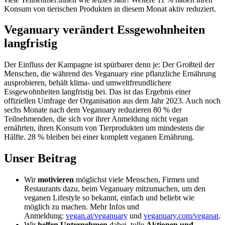
Konsum von tierischen Produkten in diesem Monat aktiv reduziert.
Veganuary verändert Essgewohnheiten
langfristig
Der Einfluss der Kampagne ist spürbarer denn je: Der Großteil der
Menschen, die während des Veganuary eine pflanzliche Ernährung
ausprobieren, behält klima- und umweltfreundlichere
Essgewohnheiten langfristig bei. Das ist das Ergebnis einer
offiziellen Umfrage der Organisation aus dem Jahr 2023. Auch noch
sechs Monate nach dem Veganuary reduzieren 80 % der
Teilnehmenden, die sich vor ihrer Anmeldung nicht vegan
ernährten, ihren Konsum von Tierprodukten um mindestens die
Hälfte. 28 % bleiben bei einer komplett veganen Ernährung.
Unser Beitrag
Wir
motivieren
möglichst viele Menschen, Firmen und
Restaurants dazu, beim Veganuary mitzumachen, um den
veganen Lifestyle so bekannt, einfach und beliebt wie
möglich zu machen. Mehr Infos und
Anmeldung:
vegan.at/veganuary
und
veganuary.com/veganat
.
Wir
helfen Unternehmen
dabei, tolle
Aktionen und