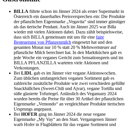
BILLA
führte schon im Jänner 2024 als erster Supermarkt in
Österreich ein dauerhaftes Preisversprechen ein: Die Produkte
der pflanzlichen Eigenmarke „Vegavita“ sind immer günstiger
als das tierische Pendant. Auch im Jänner 2025 war Billa
wieder mit vielen Aktionen dabei. Dazu zählt beispielsweise,
dass sich BILLA gemeinsam mit uns für eine
faire
Besteuerung von Pflanzenmilch
eingesetzt hat und den
gesamten Monat nur 10 % statt 20 % Mehrwertsteuer auf
pflanzliche Milch berechnet hat. In den Marktküchen gab es
jede Woche ein veganes Gericht zum Sensationspreis und im
BILLA PFLANZILLA warteten viele Aktionen und
Verkostungen.
Bei
LIDL
gab es im Jänner vier vegane Aktionswochen.
Zum üblichen umfangreichen veganen Sortiment gab es
zahlreiche zusätzliche Produkte wie zwei verschieden gefüllte
Snackbällchen (Sweet-Chili und Ajvar), vegane Tortilla und
süße glasierte Tofuriegel. Anlässlich des Veganuary 2024
wurden bereits die Preise für über 30 Artikel der pflanzlichen
Eigenmarke „Vemondo“ an vergleichbare Produkte tierischen
Ursprungs angepasst.
Bei
HOFER
ging im Jänner 2024 die neue vegane
Eigenmarke „My Vay“ an den Start. Vergangenen Jänner
warb Hofer in Flugblättern für das vegane Sortiment und