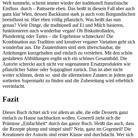
Welt tummeln, scheint immer wieder der traditionell französische
Einfluss durch – Patisserie eben. Das heißt in diesem Fall aber auch
ganz klar Wien, dessen Backkunst stark ja auch vom Burgundischen
beeinflusst ist. Hier eben völlig pflanzlich. Was heißt das nun
genau? Viele Dinge, die traditionell auf Ei und Milch basieren,
funktionieren auch wunderbar vegan! Ob Biskuitrolladen,
Plunderteig oder Tartes – die Ergebnisse schmecken! Die
Kombination aus Tradition und kreativer veganer Variation geht sich
wunderbar aus. Die Zutatenlisten sind stets überschaubar, die
Anleitungen kurzgehalten und einfach zu verstehen. Mit den schön
gestalteten Abbildungen ergibt sich ein schönes Gesamtbild. Die
Autorin schreckt auch nicht vor sogenannten Ersatzprodukten wie
pflanzlicher Sahne oder Sojajoghurt zurück. Das ist aber nicht
weiter schlimm, denn so sind die allermeisten Zutaten in jedem gut
sortierten Supermarkt zu finden und die Zubereitung wird erheblich
vereinfacht.
Fazit
Dieses Buch richtet sich vor allem an alle, die edle Desserts ganz
einfach zu Hause nachbacken wollen. Generell zieht sich die
Prämisse „Einfachheit“ durch das ganze Buch. Heißt das auch, dass
die Rezepte plump und simpel sind? Nein, ganz im Gegenteil! Die
Kreationen der Autorin sind erster Klasse und durchdacht. Wer sich