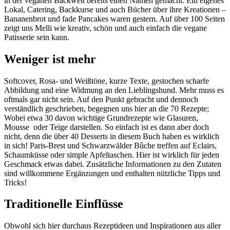
in der veganen Backwelt bereits einen Namen gemacht. Ein eigenes
Lokal, Catering, Backkurse und auch Bücher über ihre Kreationen –
Bananenbrot und fade Pancakes waren gestern. Auf über 100 Seiten
zeigt uns Melli wie kreativ, schön und auch einfach die vegane
Patisserie sein kann.
Weniger ist mehr
Softcover, Rosa- und Weißtöne, kurze Texte, gestochen scharfe
Abbildung und eine Widmung an den Lieblingshund. Mehr muss es
oftmals gar nicht sein. Auf den Punkt gebracht und dennoch
verständlich geschrieben, begegnen uns hier an die 70 Rezepte;
Wobei etwa 30 davon wichtige Grundrezepte wie Glasuren,
Mousse oder Teige darstellen. So einfach ist es dann aber doch
nicht, denn die über 40 Desserts in diesem Buch haben es wirklich
in sich! Paris-Brest und Schwarzwälder Bûche treffen auf Eclairs,
Schaumküsse oder simple Apfeltaschen. Hier ist wirklich für jeden
Geschmack etwas dabei. Zusätzliche Informationen zu den Zutaten
sind willkommene Ergänzungen und enthalten nützliche Tipps und
Tricks!
Traditionelle Einflüsse
Obwohl sich hier durchaus Rezeptideen und Inspirationen aus aller