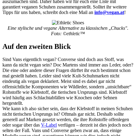
auszumachen sind. Daher haben wir für euch eine Liste mit
garantiert veganen Schuhen zusammengestellt. Solltet ihr weitere
Tipps für uns haben, schreibt doch eine Mail an
info@vegan.at
!
Eine stylische und vegane Alternative zu klassischen
„
Chucks".
Foto: ©ethletic™
Auf den zweiten Blick
Sind Vans eigentlich vegan? Converse sind doch aus Stoff, was
kann da nicht vegan sein? Doc Martens sind immer aus Leder, oder?
Die eine oder andere dieser Fragen dürftet ihr euch bestimmt schon
mal gestellt haben. Leider sind viele Kult-Schuhmarken nicht
eindeutig als vegan deklariert. Meist sind es dabei gar nicht
offensichtliche Komponenten wie Wildleder, sondern „unsichtbare“
Rohstoffe wie Klebstoff, die tierischen Ursprungs sind. Klebstoff
wird häufig aus Schlachtabfällen wie Knochen oder Sehnen
hergestellt.
Wie kann ich also sicher sein, dass der Klebstoff in meinen Schuhen
nicht tierischen Ursprungs ist? Oftmals gar nicht. Deshalb sollte
generell auf Marken gesetzt werden, die ihre Rohstoffe offenlegen
oder sogar über das
V-Label
verfügen – derzeit ist dies jedoch noch
selten der Fall. Vans und Converse geben zwar an, dass einige
Modelle vegan sind, garantieren können wir dies jedoch nicht.