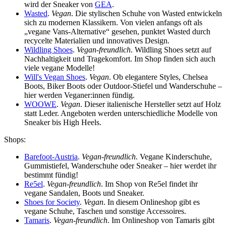
wird der Sneaker von
GEA
.
Wasted
.
Vegan
. Die stylischen Schuhe von Wasted entwickeln
sich zu modernen Klassikern. Von vielen anfangs oft als
„vegane Vans-Alternative“ gesehen, punktet Wasted durch
recycelte Materialien und innovatives Design.
Wildling Shoes
.
Vegan-freundlich
. Wildling Shoes setzt auf
Nachhaltigkeit und Tragekomfort. Im Shop finden sich auch
viele vegane Modelle!
Will's Vegan Shoes
.
Vegan
. Ob elegantere Styles, Chelsea
Boots, Biker Boots oder Outdoor-Stiefel und Wanderschuhe –
hier werden Veganer:innen fündig.
WOOWE
.
Vegan
. Dieser italienische Hersteller setzt auf Holz
statt Leder. Angeboten werden unterschiedliche Modelle von
Sneaker bis High Heels.
Shops:
Barefoot-Austria
.
Vegan-freundlich
. Vegane Kinderschuhe,
Gummistiefel, Wanderschuhe oder Sneaker – hier werdet ihr
bestimmt fündig!
Re5el
.
Vegan-freundlich
. Im Shop von Re5el findet ihr
vegane Sandalen, Boots und Sneaker.
Shoes for Society
.
Vegan
. In diesem Onlineshop gibt es
vegane Schuhe, Taschen und sonstige Accessoires.
Tamaris
.
Vegan-freundlich
. Im Onlineshop von Tamaris gibt