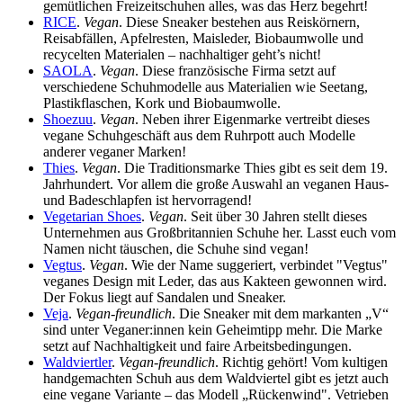
gemütlichen Freizeitschuhen alles, was das Herz begehrt!
RICE
.
Vegan
. Diese Sneaker bestehen aus Reiskörnern,
Reisabfällen, Apfelresten, Maisleder, Biobaumwolle und
recycelten Materialen – nachhaltiger geht’s nicht!
SAOLA
.
Vegan
. Diese französische Firma setzt auf
verschiedene Schuhmodelle aus Materialien wie Seetang,
Plastikflaschen, Kork und Biobaumwolle.
Shoezuu
.
Vegan
. Neben ihrer Eigenmarke vertreibt dieses
vegane Schuhgeschäft aus dem Ruhrpott auch Modelle
anderer veganer Marken!
Thies
.
Vegan
. Die Traditionsmarke Thies gibt es seit dem 19.
Jahrhundert. Vor allem die große Auswahl an veganen Haus-
und Badeschlapfen ist hervorragend!
Vegetarian Shoes
.
Vegan
. Seit über 30 Jahren stellt dieses
Unternehmen aus Großbritannien Schuhe her. Lasst euch vom
Namen nicht täuschen, die Schuhe sind vegan!
Vegtus
.
Vegan
. Wie der Name suggeriert, verbindet "Vegtus"
veganes Design mit Leder, das aus Kakteen gewonnen wird.
Der Fokus liegt auf Sandalen und Sneaker.
Veja
.
Vegan-freundlich
. Die Sneaker mit dem markanten „V“
sind unter Veganer:innen kein Geheimtipp mehr. Die Marke
setzt auf Nachhaltigkeit und faire Arbeitsbedingungen.
Waldviertler
.
Vegan-freundlich
. Richtig gehört! Vom kultigen
handgemachten Schuh aus dem Waldviertel gibt es jetzt auch
eine vegane Variante – das Modell „Rückenwind". Vetrieben