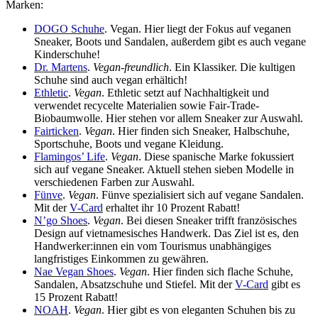
Marken:
DOGO Schuhe
. Vegan. Hier liegt der Fokus auf veganen
Sneaker, Boots und Sandalen, außerdem gibt es auch vegane
Kinderschuhe!
Dr. Martens
.
Vegan-freundlich
. Ein Klassiker. Die kultigen
Schuhe sind auch vegan erhältich!
Ethletic
.
Vegan
. Ethletic setzt auf Nachhaltigkeit und
verwendet recycelte Materialien sowie Fair-Trade-
Biobaumwolle. Hier stehen vor allem Sneaker zur Auswahl.
Fairticken
.
Vegan
. Hier finden sich Sneaker, Halbschuhe,
Sportschuhe, Boots und vegane Kleidung.
Flamingos’ Life
.
Vegan
. Diese spanische Marke fokussiert
sich auf vegane Sneaker. Aktuell stehen sieben Modelle in
verschiedenen Farben zur Auswahl.
Fünve
.
Vegan
. Fünve spezialisiert sich auf vegane Sandalen.
Mit der
V-Card
erhaltet ihr 10 Prozent Rabatt!
N’go Shoes
.
Vegan
. Bei diesen Sneaker trifft französisches
Design auf vietnamesisches Handwerk. Das Ziel ist es, den
Handwerker:innen ein vom Tourismus unabhängiges
langfristiges Einkommen zu gewähren.
Nae Vegan Shoes
.
Vegan
. Hier finden sich flache Schuhe,
Sandalen, Absatzschuhe und Stiefel. Mit der
V-Card
gibt es
15 Prozent Rabatt!
NOAH
.
Vegan
. Hier gibt es von eleganten Schuhen bis zu