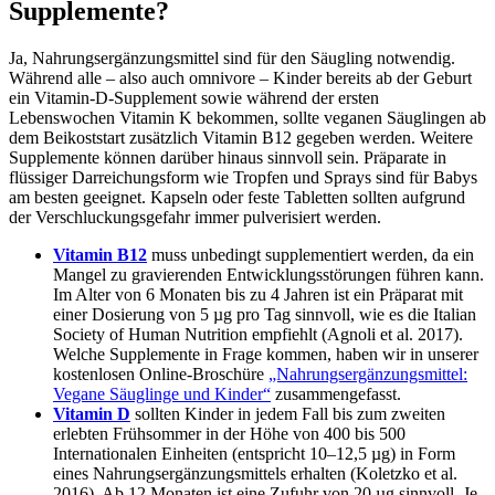
Supplemente?
Ja, Nahrungsergänzungsmittel sind für den Säugling notwendig.
Während alle – also auch omnivore – Kinder bereits ab der Geburt
ein Vitamin-D-Supplement sowie während der ersten
Lebenswochen Vitamin K bekommen, sollte veganen Säuglingen ab
dem Beikoststart zusätzlich Vitamin B12 gegeben werden. Weitere
Supplemente können darüber hinaus sinnvoll sein. Präparate in
flüssiger Darreichungsform wie Tropfen und Sprays sind für Babys
am besten geeignet. Kapseln oder feste Tabletten sollten aufgrund
der Verschluckungsgefahr immer pulverisiert werden.
Vitamin B12
muss unbedingt supplementiert werden, da ein
Mangel zu gravierenden Entwicklungsstörungen führen kann.
Im Alter von 6 Monaten bis zu 4 Jahren ist ein Präparat mit
einer Dosierung von 5 µg pro Tag sinnvoll, wie es die Italian
Society of Human Nutrition empfiehlt (Agnoli et al. 2017).
Welche Supplemente in Frage kommen, haben wir in unserer
kostenlosen Online-Broschüre
„Nahrungsergänzungsmittel:
Vegane Säuglinge und Kinder“
zusammengefasst.
Vitamin D
sollten Kinder in jedem Fall bis zum zweiten
erlebten Frühsommer in der Höhe von 400 bis 500
Internationalen Einheiten (entspricht 10–12,5 µg) in Form
eines Nahrungsergänzungsmittels erhalten (Koletzko et al.
2016). Ab 12 Monaten ist eine Zufuhr von 20 µg sinnvoll. Je