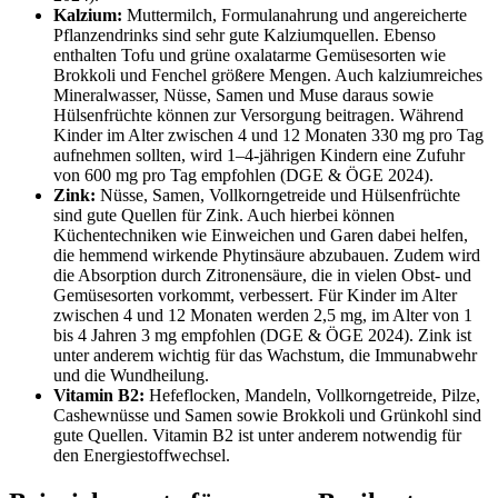
Kalzium:
Muttermilch, Formulanahrung und angereicherte
Pflanzendrinks sind sehr gute Kalziumquellen. Ebenso
enthalten Tofu und grüne oxalatarme Gemüsesorten wie
Brokkoli und Fenchel größere Mengen. Auch kalziumreiches
Mineralwasser, Nüsse, Samen und Muse daraus sowie
Hülsenfrüchte können zur Versorgung beitragen. Während
Kinder im Alter zwischen 4 und 12 Monaten 330 mg pro Tag
aufnehmen sollten, wird 1–4-jährigen Kindern eine Zufuhr
von 600 mg pro Tag empfohlen (DGE & ÖGE 2024).
Zink:
Nüsse, Samen, Vollkorngetreide und Hülsenfrüchte
sind gute Quellen für Zink. Auch hierbei können
Küchentechniken wie Einweichen und Garen dabei helfen,
die hemmend wirkende Phytinsäure abzubauen. Zudem wird
die Absorption durch Zitronensäure, die in vielen Obst- und
Gemüsesorten vorkommt, verbessert. Für Kinder im Alter
zwischen 4 und 12 Monaten werden 2,5 mg, im Alter von 1
bis 4 Jahren 3 mg empfohlen (DGE & ÖGE 2024). Zink ist
unter anderem wichtig für das Wachstum, die Immunabwehr
und die Wundheilung.
Vitamin B2:
Hefeflocken, Mandeln, Vollkorngetreide, Pilze,
Cashewnüsse und Samen sowie Brokkoli und Grünkohl sind
gute Quellen. Vitamin B2 ist unter anderem notwendig für
den Energiestoffwechsel.