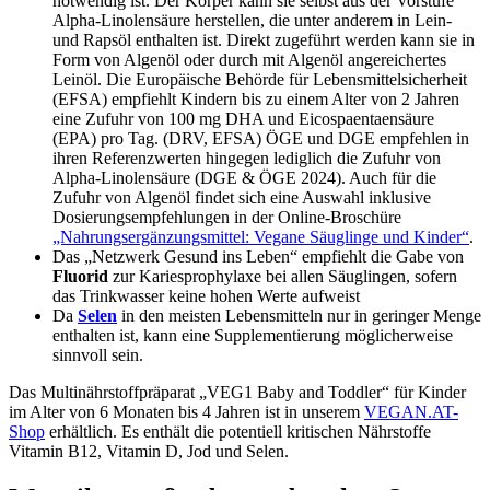
notwendig ist. Der Körper kann sie selbst aus der Vorstufe
Alpha-Linolensäure herstellen, die unter anderem in Lein-
und Rapsöl enthalten ist. Direkt zugeführt werden kann sie in
Form von Algenöl oder durch mit Algenöl angereichertes
Leinöl. Die Europäische Behörde für Lebensmittelsicherheit
(EFSA) empfiehlt Kindern bis zu einem Alter von 2 Jahren
eine Zufuhr von 100 mg DHA und Eicospaentaensäure
(EPA) pro Tag. (DRV, EFSA) ÖGE und DGE empfehlen in
ihren Referenzwerten hingegen lediglich die Zufuhr von
Alpha-Linolensäure (DGE & ÖGE 2024). Auch für die
Zufuhr von Algenöl findet sich eine Auswahl inklusive
Dosierungsempfehlungen in der Online-Broschüre
„Nahrungsergänzungsmittel: Vegane Säuglinge und Kinder“
.
Das „Netzwerk Gesund ins Leben“ empfiehlt die Gabe von
Fluorid
zur Kariesprophylaxe bei allen Säuglingen, sofern
das Trinkwasser keine hohen Werte aufweist
Da
Selen
in den meisten Lebensmitteln nur in geringer Menge
enthalten ist, kann eine Supplementierung möglicherweise
sinnvoll sein.
Das Multinährstoffpräparat „VEG1 Baby and Toddler“ für Kinder
im Alter von 6 Monaten bis 4 Jahren ist in unserem
VEGAN.AT-
Shop
erhältlich. Es enthält die potentiell kritischen Nährstoffe
Vitamin B12, Vitamin D, Jod und Selen.