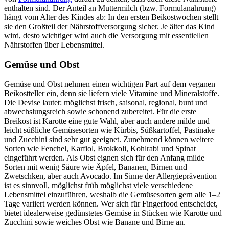
enthalten sind. Der Anteil an Muttermilch (bzw. Formulanahrung)
hängt vom Alter des Kindes ab: In den ersten Beikostwochen stellt
sie den Großteil der Nährstoffversorgung sicher. Je älter das Kind
wird, desto wichtiger wird auch die Versorgung mit essentiellen
Nährstoffen über Lebensmittel.
Gemüse und Obst
Gemüse und Obst nehmen einen wichtigen Part auf dem veganen
Beikostteller ein, denn sie liefern viele Vitamine und Mineralstoffe.
Die Devise lautet: möglichst frisch, saisonal, regional, bunt und
abwechslungsreich sowie schonend zubereitet. Für die erste
Breikost ist Karotte eine gute Wahl, aber auch andere milde und
leicht süßliche Gemüsesorten wie Kürbis, Süßkartoffel, Pastinake
und Zucchini sind sehr gut geeignet. Zunehmend können weitere
Sorten wie Fenchel, Karfiol, Brokkoli, Kohlrabi und Spinat
eingeführt werden. Als Obst eignen sich für den Anfang milde
Sorten mit wenig Säure wie Äpfel, Bananen, Birnen und
Zwetschken, aber auch Avocado. Im Sinne der Allergieprävention
ist es sinnvoll, möglichst früh möglichst viele verschiedene
Lebensmittel einzuführen, weshalb die Gemüsesorten gern alle 1–2
Tage variiert werden können. Wer sich für Fingerfood entscheidet,
bietet idealerweise gedünstetes Gemüse in Stücken wie Karotte und
Zucchini sowie weiches Obst wie Banane und Birne an.