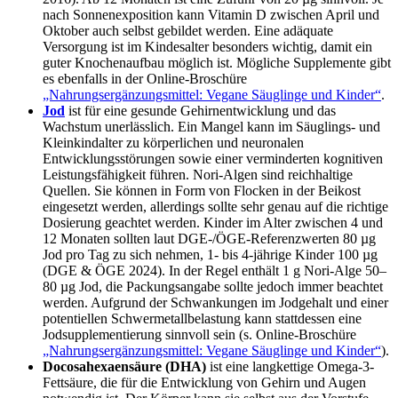
nach Sonnenexposition kann Vitamin D zwischen April und
Oktober auch selbst gebildet werden. Eine adäquate
Versorgung ist im Kindesalter besonders wichtig, damit ein
guter Knochenaufbau möglich ist. Mögliche Supplemente gibt
es ebenfalls in der Online-Broschüre
„Nahrungsergänzungsmittel: Vegane Säuglinge und Kinder“
.
Jod
ist für eine gesunde Gehirnentwicklung und das
Wachstum unerlässlich. Ein Mangel kann im Säuglings- und
Kleinkindalter zu körperlichen und neuronalen
Entwicklungsstörungen sowie einer verminderten kognitiven
Leistungsfähigkeit führen. Nori-Algen sind reichhaltige
Quellen. Sie können in Form von Flocken in der Beikost
eingesetzt werden, allerdings sollte sehr genau auf die richtige
Dosierung geachtet werden. Kinder im Alter zwischen 4 und
12 Monaten sollten laut DGE-/ÖGE-Referenzwerten 80 µg
Jod pro Tag zu sich nehmen, 1- bis 4-jährige Kinder 100 µg
(DGE & ÖGE 2024). In der Regel enthält 1 g Nori-Alge 50–
80 µg Jod, die Packungsangabe sollte jedoch immer beachtet
werden. Aufgrund der Schwankungen im Jodgehalt und einer
potentiellen Schwermetallbelastung kann stattdessen eine
Jodsupplementierung sinnvoll sein (s. Online-Broschüre
„Nahrungsergänzungsmittel: Vegane Säuglinge und Kinder“
).
Docosahexaensäure (DHA)
ist eine langkettige Omega-3-
Fettsäure, die für die Entwicklung von Gehirn und Augen