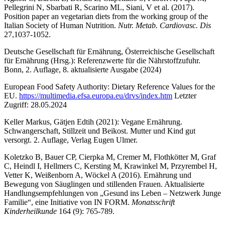
Pellegrini N, Sbarbati R, Scarino ML, Siani, V et al. (2017).
Position paper an vegetarian diets from the working group of the
Italian Society of Human Nutrition.
Nutr. Metab. Cardiovasc. Dis
27,1037-1052.
Deutsche Gesellschaft für Ernährung, Österreichische Gesellschaft
für Ernährung (Hrsg.): Referenzwerte für die Nährstoffzufuhr.
Bonn, 2. Auflage, 8. aktualisierte Ausgabe (2024)
European Food Safety Authority: Dietary Reference Values for the
EU.
https://multimedia.efsa.europa.eu/drvs/index.htm
Letzter
Zugriff: 28.05.2024
Keller Markus, Gätjen Edtih (2021): Vegane Ernährung.
Schwangerschaft, Stillzeit und Beikost. Mutter und Kind gut
versorgt. 2. Auflage, Verlag Eugen Ulmer.
Koletzko B, Bauer CP, Cierpka M, Cremer M, Flothkötter M, Graf
C, Heindl I, Hellmers C, Kersting M, Krawinkel M, Przyrembel H,
Vetter K, Weißenborn A, Wöckel A (2016). Ernährung und
Bewegung von Säuglingen und stillenden Frauen. Aktualisierte
Handlungsempfehlungen von „Gesund ins Leben – Netzwerk Junge
Familie“, eine Initiative von IN FORM.
Monatsschrift
Kinderheilkunde
164 (9): 765-789.