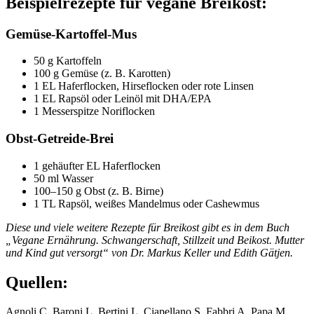
Beispielrezepte für vegane Breikost:
Gemüse-Kartoffel-Mus
50 g Kartoffeln
100 g Gemüse (z. B. Karotten)
1 EL Haferflocken, Hirseflocken oder rote Linsen
1 EL Rapsöl oder Leinöl mit DHA/EPA
1 Messerspitze Noriflocken
Obst-Getreide-Brei
1 gehäufter EL Haferflocken
50 ml Wasser
100–150 g Obst (z. B. Birne)
1 TL Rapsöl, weißes Mandelmus oder Cashewmus
Diese und viele weitere Rezepte für Breikost gibt es in dem Buch
„Vegane Ernährung. Schwangerschaft, Stillzeit und Beikost. Mutter
und Kind gut versorgt“ von Dr. Markus Keller und Edith Gätjen.
Quellen:
Agnoli C, Baroni L, Bertini L, Ciapellano S, Fabbri A, Papa M,