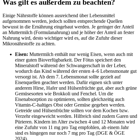
Was gilt es außerdem zu beachten?
Einige Nährstoffe können ausreichend über Lebensmittel
aufgenommen werden, jedoch sollten entsprechende Quellen
bewusst in die Ernährung eingebaut werden. Je geringer der Anteil
an Muttermilch (Formulanahrung) und je höher der Anteil an fester
Nahrung wird, desto wichtiger wird es, auf die Zufuhr dieser
Mikronährstoffe zu achten.
Eisen:
Muttermilch enthält nur wenig Eisen, wenn auch mit
einer guten Bioverfügbarkeit. Der Fötus speichert den
Mineralstoff während der Schwangerschaft in der Leber,
wodurch das Kind während der ersten 4–6 Lebensmonate gut
versorgt ist. Ab dem 7. Lebensmonat sollte gezielt auf
Eisenquellen geachtet werden. Dafür eignen sich unter
anderem Hirse, Hafer und Hülsenfrüchte gut, aber auch grüne
Gemüsesorten wie Brokkoli und Fenchel. Um die
Eisenabsorption zu optimieren, sollten gleichzeitig auch
Vitamin-C-haltiges Obst oder Gemüse gegeben werden.
Getreide und Hülsenfrüchte sollten vor dem Kochen bzw.
Verzehr eingeweicht werden. Hilfreich sind zudem Garen und
Pürieren. Kindern im Alter zwischen 4 und 12 Monaten wird
eine Zufuhr von 11 mg pro Tag empfohlen, ab einem Jahr
sind es hingegen nur noch 7 mg pro Tag (DGE & ÖGE
2024).