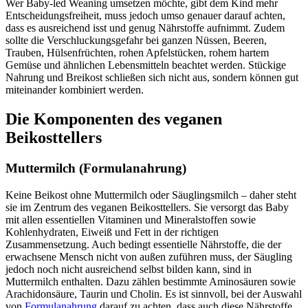
Wer Baby-led Weaning umsetzen möchte, gibt dem Kind mehr
Entscheidungsfreiheit, muss jedoch umso genauer darauf achten,
dass es ausreichend isst und genug Nährstoffe aufnimmt. Zudem
sollte die Verschluckungsgefahr bei ganzen Nüssen, Beeren,
Trauben, Hülsenfrüchten, rohen Apfelstücken, rohem hartem
Gemüse und ähnlichen Lebensmitteln beachtet werden. Stückige
Nahrung und Breikost schließen sich nicht aus, sondern können gut
miteinander kombiniert werden.
Die Komponenten des veganen
Beikosttellers
Muttermilch (Formulanahrung)
Keine Beikost ohne Muttermilch oder Säuglingsmilch – daher steht
sie im Zentrum des veganen Beikosttellers. Sie versorgt das Baby
mit allen essentiellen Vitaminen und Mineralstoffen sowie
Kohlenhydraten, Eiweiß und Fett in der richtigen
Zusammensetzung. Auch bedingt essentielle Nährstoffe, die der
erwachsene Mensch nicht von außen zuführen muss, der Säugling
jedoch noch nicht ausreichend selbst bilden kann, sind in
Muttermilch enthalten. Dazu zählen bestimmte Aminosäuren sowie
Arachidonsäure, Taurin und Cholin. Es ist sinnvoll, bei der Auswahl
von
Formulanahrung
darauf zu achten, dass auch diese Nährstoffe