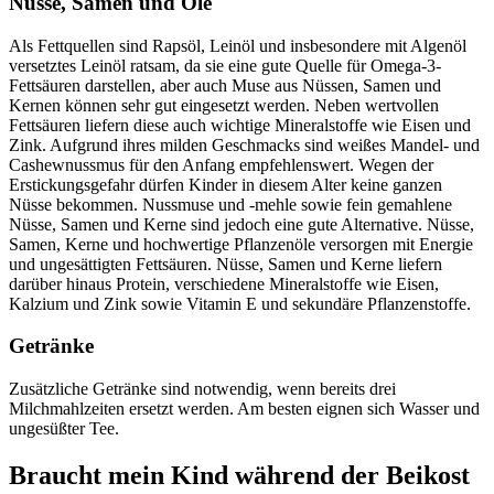
Nüsse, Samen und Öle
Als Fettquellen sind Rapsöl, Leinöl und insbesondere mit Algenöl
versetztes Leinöl ratsam, da sie eine gute Quelle für Omega-3-
Fettsäuren darstellen, aber auch Muse aus Nüssen, Samen und
Kernen können sehr gut eingesetzt werden. Neben wertvollen
Fettsäuren liefern diese auch wichtige Mineralstoffe wie Eisen und
Zink. Aufgrund ihres milden Geschmacks sind weißes Mandel- und
Cashewnussmus für den Anfang empfehlenswert. Wegen der
Erstickungsgefahr dürfen Kinder in diesem Alter keine ganzen
Nüsse bekommen. Nussmuse und -mehle sowie fein gemahlene
Nüsse, Samen und Kerne sind jedoch eine gute Alternative. Nüsse,
Samen, Kerne und hochwertige Pflanzenöle versorgen mit Energie
und ungesättigten Fettsäuren. Nüsse, Samen und Kerne liefern
darüber hinaus Protein, verschiedene Mineralstoffe wie Eisen,
Kalzium und Zink sowie Vitamin E und sekundäre Pflanzenstoffe.
Getränke
Zusätzliche Getränke sind notwendig, wenn bereits drei
Milchmahlzeiten ersetzt werden. Am besten eignen sich Wasser und
ungesüßter Tee.
Braucht mein Kind während der Beikost