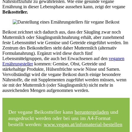
Nährstoffzufuhr zu gewährleisten. Wie eine gesunde vegane
Ernährung in dieser Lebensphase aussehen kann, zeigt der vegane
Beikostteller.
Beikost zeichnet sich dadurch aus, dass der Säugling zwar noch
Muttermilch oder Säuglingsmilchnahrung erhält, aber zunehmend
feste Lebensmittel wie Gemüse und Getreide eingeführt werden. Im
Zentrum des Beikosttellers steht daher Muttermilch (alternativ
Formulanahrung). Ergänzt wird diese durch fünf
Lebensmittelgruppen, die auch bei Erwachsenen auf den
veganen
Ernährungsteller
kommen: Gemüse, Obst, Getreide und
stärkehaltige Produkte, Hülsenfrüchte sowie Nüsse und Samen.
Vervollständigt wird die vegane Beikost durch einige besondere
Nährstoffe, die mit Supplementen zugeführt werden müssen, wenn
sie mit der Muttermilch (oder Säuglingsmilch) nicht mehr in
ausreichenden Mengen aufgenommen werden.
Der vegane Beikostteller kann
heruntergeladen
und
ausgedruckt werden oder bei uns im A4-Format
bestellt werden:
www.vegan.at/infomaterial-bestellen