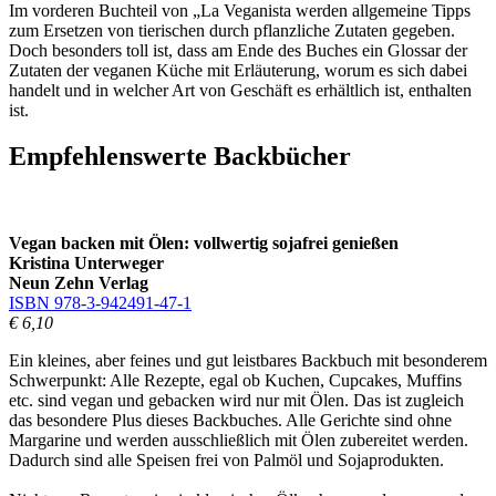
Im vorderen Buchteil von „La Veganista werden allgemeine Tipps
zum Ersetzen von tierischen durch pflanzliche Zutaten gegeben.
Doch besonders toll ist, dass am Ende des Buches ein Glossar der
Zutaten der veganen Küche mit Erläuterung, worum es sich dabei
handelt und in welcher Art von Geschäft es erhältlich ist, enthalten
ist.
Empfehlenswerte Backbücher
Vegan backen mit Ölen: vollwertig sojafrei genießen
Kristina Unterweger
Neun Zehn Verlag
ISBN 978-3-942491-47-1
€ 6,10
Ein kleines, aber feines und gut leistbares Backbuch mit besonderem
Schwerpunkt: Alle Rezepte, egal ob Kuchen, Cupcakes, Muffins
etc. sind vegan und gebacken wird nur mit Ölen. Das ist zugleich
das besondere Plus dieses Backbuches. Alle Gerichte sind ohne
Margarine und werden ausschließlich mit Ölen zubereitet werden.
Dadurch sind alle Speisen frei von Palmöl und Sojaprodukten.