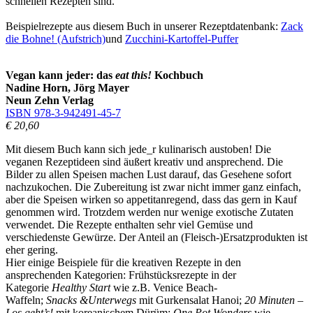
schnellen Rezepten sind.
Beispielrezepte aus diesem Buch in unserer Rezeptdatenbank:
Zack
die Bohne! (Aufstrich)
und
Zucchini-Kartoffel-Puffer
Vegan kann jeder: das
eat this!
Kochbuch
Nadine Horn, Jörg Mayer
Neun Zehn Verlag
ISBN 978-3-942491-45-7
€ 20,60
Mit diesem Buch kann sich jede_r kulinarisch austoben! Die
veganen Rezeptideen sind äußert kreativ und ansprechend. Die
Bilder zu allen Speisen machen Lust darauf, das Gesehene sofort
nachzukochen. Die Zubereitung ist zwar nicht immer ganz einfach,
aber die Speisen wirken so appetitanregend, dass das gern in Kauf
genommen wird. Trotzdem werden nur wenige exotische Zutaten
verwendet. Die Rezepte enthalten sehr viel Gemüse und
verschiedenste Gewürze. Der Anteil an (Fleisch-)Ersatzprodukten ist
eher gering.
Hier einige Beispiele für die kreativen Rezepte in den
ansprechenden Kategorien: Frühstücksrezepte in der
Kategorie
Healthy Start
wie z.B. Venice Beach-
Waffeln;
Snacks &Unterwegs
mit Gurkensalat Hanoi;
20 Minuten –
Los geht’s!
mit koreanischem Dürüm;
One Pot Wonders
wie