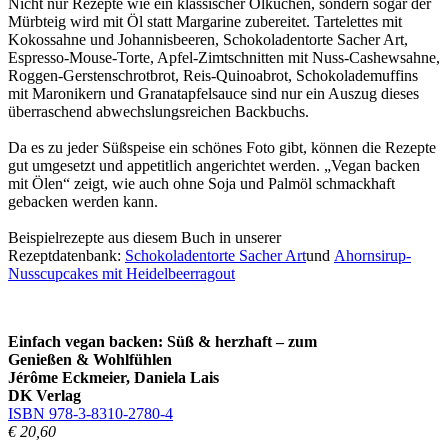
Nicht nur Rezepte wie ein klassischer Ölkuchen, sondern sogar der
Mürbteig wird mit Öl statt Margarine zubereitet. Tartelettes mit
Kokossahne und Johannisbeeren, Schokoladentorte Sacher Art,
Espresso-Mouse-Torte, Apfel-Zimtschnitten mit Nuss-Cashewsahne,
Roggen-Gerstenschrotbrot, Reis-Quinoabrot, Schokolademuffins
mit Maronikern und Granatapfelsauce sind nur ein Auszug dieses
überraschend abwechslungsreichen Backbuchs.
Da es zu jeder Süßspeise ein schönes Foto gibt, können die Rezepte
gut umgesetzt und appetitlich angerichtet werden. „Vegan backen
mit Ölen“ zeigt, wie auch ohne Soja und Palmöl schmackhaft
gebacken werden kann.
Beispielrezepte aus diesem Buch in unserer
Rezeptdatenbank:
Schokoladentorte Sacher Art
und
Ahornsirup-
Nusscupcakes mit Heidelbeerragout
Einfach vegan backen: Süß & herzhaft – zum
Genießen & Wohlfühlen
Jérôme Eckmeier, Daniela Lais
DK Verlag
ISBN 978-3-8310-2780-4
€ 20,60