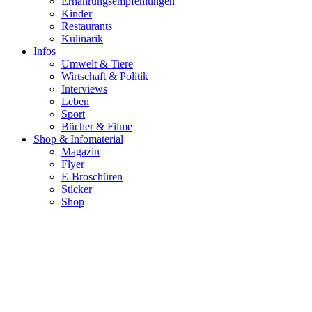
Ernährungsempfehlungen
Kinder
Restaurants
Kulinarik
Infos
Umwelt & Tiere
Wirtschaft & Politik
Interviews
Leben
Sport
Bücher & Filme
Shop & Infomaterial
Magazin
Flyer
E-Broschüren
Sticker
Shop