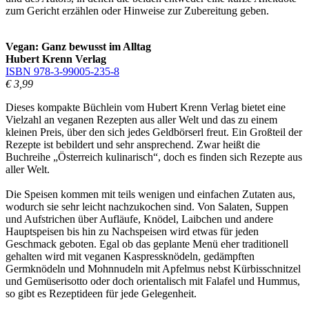
zum Gericht erzählen oder Hinweise zur Zubereitung geben.
Vegan: Ganz bewusst im Alltag
Hubert Krenn Verlag
ISBN 978-3-99005-235-8
€ 3,99
Dieses kompakte Büchlein vom Hubert Krenn Verlag bietet eine
Vielzahl an veganen Rezepten aus aller Welt und das zu einem
kleinen Preis, über den sich jedes Geldbörserl freut. Ein Großteil der
Rezepte ist bebildert und sehr ansprechend. Zwar heißt die
Buchreihe „Österreich kulinarisch“, doch es finden sich Rezepte aus
aller Welt.
Die Speisen kommen mit teils wenigen und einfachen Zutaten aus,
wodurch sie sehr leicht nachzukochen sind. Von Salaten, Suppen
und Aufstrichen über Aufläufe, Knödel, Laibchen und andere
Hauptspeisen bis hin zu Nachspeisen wird etwas für jeden
Geschmack geboten. Egal ob das geplante Menü eher traditionell
gehalten wird mit veganen Kaspressknödeln, gedämpften
Germknödeln und Mohnnudeln mit Apfelmus nebst Kürbisschnitzel
und Gemüserisotto oder doch orientalisch mit Falafel und Hummus,
so gibt es Rezeptideen für jede Gelegenheit.