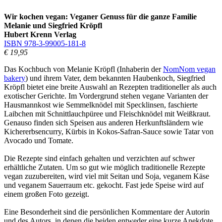
Wir kochen vegan: Veganer Genuss für die ganze Familie
Melanie und Siegfried Kröpfl
Hubert Krenn Verlag
ISBN 978-3-99005-181-8
€ 19,95
Das Kochbuch von Melanie Kröpfl (Inhaberin der
NomNom vegan
bakery
) und ihrem Vater, dem bekannten Haubenkoch, Siegfried
Kröpfl bietet eine breite Auswahl an Rezepten traditioneller als auch
exotischer Gerichte. Im Vordergrund stehen vegane Varianten der
Hausmannkost wie Semmelknödel mit Specklinsen, faschierte
Laibchen mit Schnittlauchpüree und Fleischknödel mit Weißkraut.
Genauso finden sich Speisen aus anderen Herkunftsländern wie
Kichererbsencurry, Kürbis in Kokos-Safran-Sauce sowie Tatar von
Avocado und Tomate.
Die Rezepte sind einfach gehalten und verzichten auf schwer
erhältliche Zutaten. Um so gut wie möglich traditionelle Rezepte
vegan zuzubereiten, wird viel mit Seitan und Soja, veganem Käse
und veganem Sauerraum etc. gekocht. Fast jede Speise wird auf
einem großen Foto gezeigt.
Eine Besonderheit sind die persönlichen Kommentare der Autorin
und des Autors, in denen die beiden entweder eine kurze Anekdote