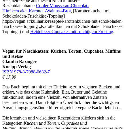
Beispielrezepte aus diesem Buch in unserer
Rezeptdatenbank:
Cooler Mousse-au-Chocolat-
Himbeercake
,
Karotten-Walnuss-Brot
, [Karottenkuchen mit
Schokoladen-Frischkäse-Topping]
https://vegan.at/kulinarik/rezepte/karottenkuchen-mit-schokoladen-
frischkaese-topping „Karottenkuchen mit Schokoladen-Frischkäse-
Topping“) und
Heidelbeer-Cupcakes mit fruchtigem Frosting
.
Vegan für Naschkatzen: Kuchen, Torten, Cupcakes, Muffins
und Kekse
Claudia Bazinger
Kneipp Verlag
ISBN 978-3-7088-0632-7
€ 17,99
Das Buch beginnt mit einer Einleitung zum veganen Backen und
erklärt, wie das ohne Kuhmilch, Eier, Butter und Gelatine
funktioniert, indem eine Vielzahl von alternativen Zutaten
beschrieben wird. Dann folgt ein Überblick über die wichtigsten
Ausrüstungsgegenstände für erfolgreiche vegane Backerlebnisse.
Die kreativen und vielseitigen Rezeptideen gliedern sich in die
Kategorien
Kuchen und Torten
,
Cupcakes und
Muffins
,
Brunch
,
Baking for the Holidays
sowie
Cookies und süße