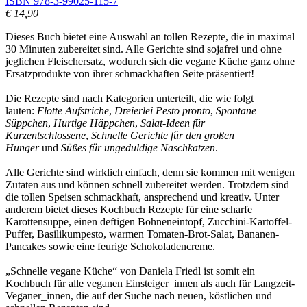
ISBN 978-3-99025-115-7
€ 14,90
Dieses Buch bietet eine Auswahl an tollen Rezepte, die in maximal
30 Minuten zubereitet sind. Alle Gerichte sind sojafrei und ohne
jeglichen Fleischersatz, wodurch sich die vegane Küche ganz ohne
Ersatzprodukte von ihrer schmackhaften Seite präsentiert!
Die Rezepte sind nach Kategorien unterteilt, die wie folgt
lauten:
Flotte Aufstriche
,
Dreierlei Pesto pronto
,
Spontane
Süppchen
,
Hurtige Häppchen
,
Salat-Ideen für
Kurzentschlossene
,
Schnelle Gerichte für den großen
Hunger
und
Süßes für ungeduldige Naschkatzen
.
Alle Gerichte sind wirklich einfach, denn sie kommen mit wenigen
Zutaten aus und können schnell zubereitet werden. Trotzdem sind
die tollen Speisen schmackhaft, ansprechend und kreativ. Unter
anderem bietet dieses Kochbuch Rezepte für eine scharfe
Karottensuppe, einen deftigen Bohneneintopf, Zucchini-Kartoffel-
Puffer, Basilikumpesto, warmen Tomaten-Brot-Salat, Bananen-
Pancakes sowie eine feurige Schokoladencreme.
„Schnelle vegane Küche“ von Daniela Friedl ist somit ein
Kochbuch für alle veganen Einsteiger_innen als auch für Langzeit-
Veganer_innen, die auf der Suche nach neuen, köstlichen und