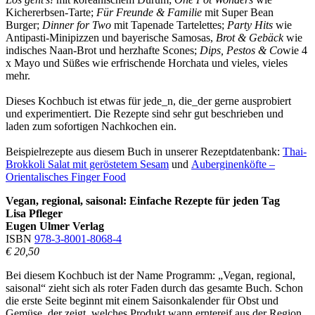
Kichererbsen-Tarte;
Für Freunde & Familie
mit Super Bean
Burger;
Dinner for Two
mit Tapenade Tartelettes;
Party Hits
wie
Antipasti-Minipizzen und bayerische Samosas,
Brot & Gebäck
wie
indisches Naan-Brot und herzhafte Scones;
Dips, Pestos & Co
wie 4
x Mayo und Süßes wie erfrischende Horchata und vieles, vieles
mehr.
Dieses Kochbuch ist etwas für jede_n, die_der gerne ausprobiert
und experimentiert. Die Rezepte sind sehr gut beschrieben und
laden zum sofortigen Nachkochen ein.
Beispielrezepte aus diesem Buch in unserer Rezeptdatenbank:
Thai-
Brokkoli Salat mit geröstetem Sesam
und
Auberginenköfte –
Orientalisches Finger Food
Vegan, regional, saisonal: Einfache Rezepte für jeden Tag
Lisa Pfleger
Eugen Ulmer Verlag
ISBN
978-3-8001-8068-4
€ 20,50
Bei diesem Kochbuch ist der Name Programm: „Vegan, regional,
saisonal“ zieht sich als roter Faden durch das gesamte Buch. Schon
die erste Seite beginnt mit einem Saisonkalender für Obst und
Gemüse, der zeigt, welches Produkt wann erntereif aus der Region