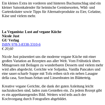
Ein kleines Extra im vorderen und hinteren Buchumschlag sind ein
kleiner Saisonkalender für heimische Gemüsesorten, Wild- und
Gartenkräuter sowie Tipps für Alternativprodukte zu Eier, Gelatine,
Käse und vielem mehr.
La Veganista: Lust auf vegane Küche
Nicole Just
GU Verlag
ISBN 978-3-8338-3310-6
€ 20,60
Nicole Just präsentiert uns die moderne vegane Küche mit einer
großen Variation an Rezepten aus aller Welt. Vom Frühstück übers
Mittagessen mit Beilagen zu wunderbaren Desserts und vielem mehr
wird alles abgedeckt. Gerichte wie Soljanka, Vanilla Pancakes und
eine sauer-scharfe Suppe mit Tofu reihen sich ein neben Lasagne
della casa, Szechuan-Seitan und Linsenbraten im Blätterteig.
Kreative vegane Gerichte, die dank der guten Anleitung leicht
nachzukochen sind, laden zum Genießen ein. Zu jedem Rezept gibt
es ein appetitanregendes Bild. Weiters wird teils auch der
Kochvorgang durch Fotografien abgebildet.