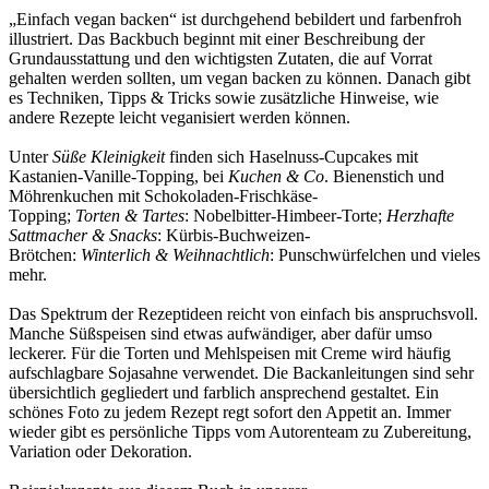
„Einfach vegan backen“ ist durchgehend bebildert und farbenfroh
illustriert. Das Backbuch beginnt mit einer Beschreibung der
Grundausstattung und den wichtigsten Zutaten, die auf Vorrat
gehalten werden sollten, um vegan backen zu können. Danach gibt
es Techniken, Tipps & Tricks sowie zusätzliche Hinweise, wie
andere Rezepte leicht veganisiert werden können.
Unter
Süße Kleinigkeit
finden sich Haselnuss-Cupcakes mit
Kastanien-Vanille-Topping, bei
Kuchen & Co
. Bienenstich und
Möhrenkuchen mit Schokoladen-Frischkäse-
Topping;
Torten & Tartes
: Nobelbitter-Himbeer-Torte;
Herzhafte
Sattmacher & Snacks
: Kürbis-Buchweizen-
Brötchen:
Winterlich & Weihnachtlich
: Punschwürfelchen und vieles
mehr.
Das Spektrum der Rezeptideen reicht von einfach bis anspruchsvoll.
Manche Süßspeisen sind etwas aufwändiger, aber dafür umso
leckerer. Für die Torten und Mehlspeisen mit Creme wird häufig
aufschlagbare Sojasahne verwendet. Die Backanleitungen sind sehr
übersichtlich gegliedert und farblich ansprechend gestaltet. Ein
schönes Foto zu jedem Rezept regt sofort den Appetit an. Immer
wieder gibt es persönliche Tipps vom Autorenteam zu Zubereitung,
Variation oder Dekoration.