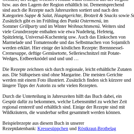
bzw. aus den Lagern der Region erhältlich ist. Dementsprechend
sind auch die Rezepte nach Jahreszeiten sortiert und nach den
Kategorien
Suppe & Salat
,
Hauptgerichte
,
Brotzeit & Snacks
sowie
S
Zusätzlich gibt es im Frühling den Punkt
Ostermenü
, im
Sommer
Grillparty
und im Winter
Weihnachtsmenü
. Weiters sind
viele Grundrezepte enthalten wie etwa Nudelteig, Hefeteig,
Spätzleteig, Universal-Kuchenteig usw. Auch das Einkochen von
Marmelade und Tomatensoße und das Selbstmachen von Sojamilch
werden erklärt. Hier einige der köstlichen Rezepte: Brennnessel-
Cremesuppe, deftige Gemüsetorte, Sellerieschnitzel mit Potate-
Wedges, Erdbeerknödel und und und …
Die Rezepte zeichnen sich durch regionale, leicht erhältliche Zutaten
aus. Die Süßspeisen sind ohne Margarine. Die meisten Gerichte
werden mit einem Foto illustriert. Zusätzlich finden sich kürzere und
längere Tipps der Autorin zu sehr vielen Rezepten.
Durch die Unterteilung in Jahreszeiten hilft das Buch dabei, ein
Gespür dafür zu bekommen, welche Lebensmittel zu welcher Zeit
regional erntereif und erhältlich sind. Einige der Rezepte sind mit
Wildkräutern, die wunderbar selbst gesammelt werden können.
Beispielrezepte aus diesem Buch in unserer
Rezeptdatenbank:
Kressesüppchen
und
Röstkraut-Brotbelag