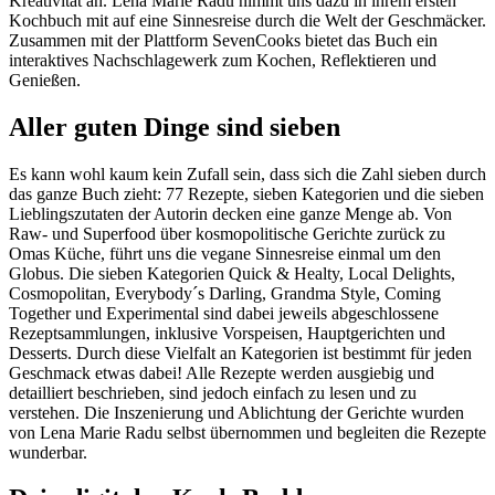
Kreativität an. Lena Marie Radu nimmt uns dazu in ihrem ersten
Kochbuch mit auf eine Sinnesreise durch die Welt der Geschmäcker.
Zusammen mit der Plattform SevenCooks bietet das Buch ein
interaktives Nachschlagewerk zum Kochen, Reflektieren und
Genießen.
Aller guten Dinge sind sieben
Es kann wohl kaum kein Zufall sein, dass sich die Zahl sieben durch
das ganze Buch zieht: 77 Rezepte, sieben Kategorien und die sieben
Lieblingszutaten der Autorin decken eine ganze Menge ab. Von
Raw- und Superfood über kosmopolitische Gerichte zurück zu
Omas Küche, führt uns die vegane Sinnesreise einmal um den
Globus. Die sieben Kategorien Quick & Healty, Local Delights,
Cosmopolitan, Everybody´s Darling, Grandma Style, Coming
Together und Experimental sind dabei jeweils abgeschlossene
Rezeptsammlungen, inklusive Vorspeisen, Hauptgerichten und
Desserts. Durch diese Vielfalt an Kategorien ist bestimmt für jeden
Geschmack etwas dabei! Alle Rezepte werden ausgiebig und
detailliert beschrieben, sind jedoch einfach zu lesen und zu
verstehen. Die Inszenierung und Ablichtung der Gerichte wurden
von Lena Marie Radu selbst übernommen und begleiten die Rezepte
wunderbar.