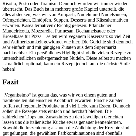
Risotto, Pesto oder Tiramisu. Dennoch wurden wir immer wieder
überrascht. Das Buch ist in mehrere große Kapitel unterteilt, die
alles abdecken, was wir von Antipasti, Nudeln und Nudelsaucen,
Ofengerichten, Eintöpfen, Suppen, Desserts und Käsealternativen
erwarten. Käsealternativen? Richtig gelesen: Pflanzlicher
Mandelricotta, Mozzarella, Parmesan, Bechamelsauce oder
Bröselkäse für Pizza – selten wird veganem Käseersatz so viel Zeit
und Aufmerksamkeit gewidmet wie hier. Die Gerichte sind dennoch
sehr einfach und mit gängigen Zutaten aus dem Supermarkt
nachkochbar. Ein persönliches Highlight sind die vielen Rezepte zu
unterschiedlichen selbstgemachten Nudeln. Diese selbst zu machen
ist natürlich optional, kann ein Rezept jedoch auf die nächste Stufe
heben!
Fazit
„Veganissimo“ ist genau das, was wir von einem guten und
traditionellen italienischen Kochbuch erwarten: Frische Zutaten
treffen auf regionale Produkte und viel Liebe zum Essen. Dennoch
sollen die Rezepte stets einfach und herzhaft bleiben. Die
zahlreichen Tipps und Zusatzinfos zu den jeweiligen Gerichten
lassen uns die italienische Küche etwas genauer kennenlernen.
Sowohl die Inszenierung als auch die Ablichtung der Rezepte sind
gut gelungen, die gewählten Farbkombinationen sind ebenfalls