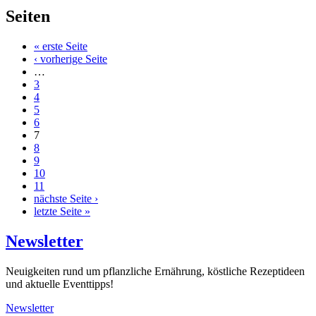
Seiten
« erste Seite
‹ vorherige Seite
…
3
4
5
6
7
8
9
10
11
nächste Seite ›
letzte Seite »
Newsletter
Neuigkeiten rund um pflanzliche Ernährung, köstliche Rezeptideen
und aktuelle Eventtipps!
Newsletter