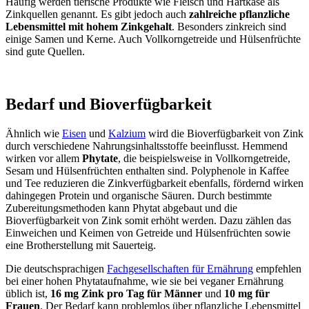
Häufig werden tierische Produkte wie Fleisch und Hartkäse als
Zinkquellen genannt. Es gibt jedoch auch
zahlreiche pflanzliche
Lebensmittel mit hohem Zinkgehalt
. Besonders zinkreich sind
einige Samen und Kerne. Auch Vollkorngetreide und Hülsenfrüchte
sind gute Quellen.
Bedarf und Bioverfügbarkeit
Ähnlich wie
Eisen
und
Kalzium
wird die Bioverfügbarkeit von Zink
durch verschiedene Nahrungsinhaltsstoffe beeinflusst. Hemmend
wirken vor allem
Phytate
, die beispielsweise in Vollkorngetreide,
Sesam und Hülsenfrüchten enthalten sind. Polyphenole in Kaffee
und Tee reduzieren die Zinkverfügbarkeit ebenfalls, fördernd wirken
dahingegen Protein und organische Säuren. Durch bestimmte
Zubereitungsmethoden kann Phytat abgebaut und die
Bioverfügbarkeit von Zink somit erhöht werden. Dazu zählen das
Einweichen und Keimen von Getreide und Hülsenfrüchten sowie
eine Brotherstellung mit Sauerteig.
Die deutschsprachigen
Fachgesellschaften für Ernährung
empfehlen
bei einer hohen Phytataufnahme, wie sie bei veganer Ernährung
üblich ist,
16 mg Zink pro Tag für Männer
und
10 mg für
Frauen
. Der Bedarf kann problemlos über pflanzliche Lebensmittel