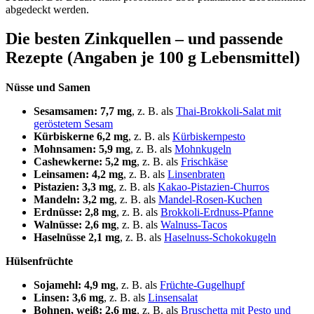
abgedeckt werden.
Die besten Zinkquellen – und passende
Rezepte (Angaben je 100 g Lebensmittel)
Nüsse und Samen
Sesamsamen: 7,7 mg
, z. B. als
Thai-Brokkoli-Salat mit
geröstetem Sesam
Kürbiskerne 6,2 mg
, z. B. als
Kürbiskernpesto
Mohnsamen: 5,9 mg
, z. B. als
Mohnkugeln
Cashewkerne: 5,2 mg
, z. B. als
Frischkäse
Leinsamen: 4,2 mg
, z. B. als
Linsenbraten
Pistazien: 3,3 mg
, z. B. als
Kakao-Pistazien-Churros
Mandeln: 3,2 mg
, z. B. als
Mandel-Rosen-Kuchen
Erdnüsse: 2,8 mg
, z. B. als
Brokkoli-Erdnuss-Pfanne
Walnüsse: 2,6 mg
, z. B. als
Walnuss-Tacos
Haselnüsse 2,1 mg
, z. B. als
Haselnuss-Schokokugeln
Hülsenfrüchte
Sojamehl: 4,9 mg
, z. B. als
Früchte-Gugelhupf
Linsen: 3,6 mg
, z. B. als
Linsensalat
Bohnen, weiß: 2,6 mg
, z. B. als
Bruschetta mit Pesto und