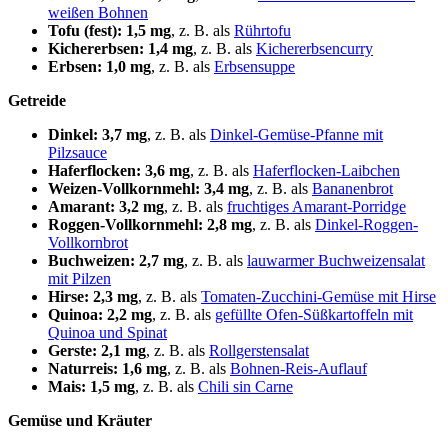
weißen Bohnen
Tofu (fest): 1,5 mg
, z. B. als
Rührtofu
Kichererbsen: 1,4 mg
, z. B. als
Kichererbsencurry
Erbsen: 1,0 mg
, z. B. als
Erbsensuppe
Getreide
Dinkel: 3,7 mg
, z. B. als
Dinkel-Gemüse-Pfanne mit
Pilzsauce
Haferflocken: 3,6 mg
, z. B. als
Haferflocken-Laibchen
Weizen-Vollkornmehl: 3,4 mg
, z. B. als
Bananenbrot
Amarant: 3,2 mg
, z. B. als
fruchtiges Amarant-Porridge
Roggen-Vollkornmehl: 2,8 mg
, z. B. als
Dinkel-Roggen-
Vollkornbrot
Buchweizen: 2,7 mg
, z. B. als
lauwarmer Buchweizensalat
mit Pilzen
Hirse: 2,3 mg
, z. B. als
Tomaten-Zucchini-Gemüse mit Hirse
Quinoa: 2,2
mg
, z. B. als
gefüllte Ofen-Süßkartoffeln mit
Quinoa und Spinat
Gerste: 2,1 mg
, z. B. als
Rollgerstensalat
Naturreis: 1,6 mg
, z. B. als
Bohnen-Reis-Auflauf
Mais: 1,5 mg
, z. B. als
Chili sin Carne
Gemüse und Kräuter