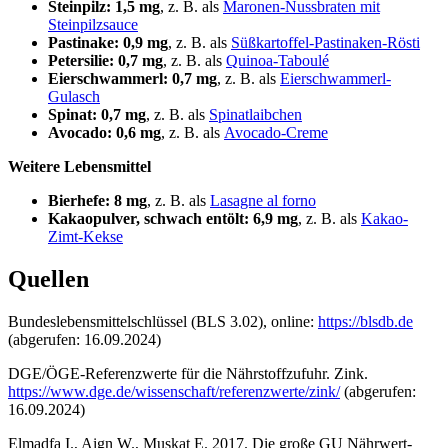
Steinpilz: 1,5 mg
, z. B. als
Maronen-Nussbraten mit
Steinpilzsauce
Pastinake: 0,9 mg
, z. B. als
Süßkartoffel-Pastinaken-Rösti
Petersilie: 0,7 mg
, z. B. als
Quinoa-Taboulé
Eierschwammerl: 0,7 mg
, z. B. als
Eierschwammerl-
Gulasch
Spinat: 0,7 mg
, z. B. als
Spinatlaibchen
Avocado: 0,6 mg
, z. B. als
Avocado-Creme
Weitere Lebensmittel
Bierhefe: 8 mg
, z. B. als
Lasagne al forno
Kakaopulver, schwach entölt: 6,9 mg
, z. B. als
Kakao-
Zimt-Kekse
Quellen
Bundeslebensmittelschlüssel (BLS 3.02), online:
https://blsdb.de
(abgerufen: 16.09.2024)
DGE/ÖGE-Referenzwerte für die Nährstoffzufuhr. Zink.
https://www.dge.de/wissenschaft/referenzwerte/zink/
(abgerufen:
16.09.2024)
Elmadfa I., Aign W., Muskat E. 2017. Die große GU Nährwert-